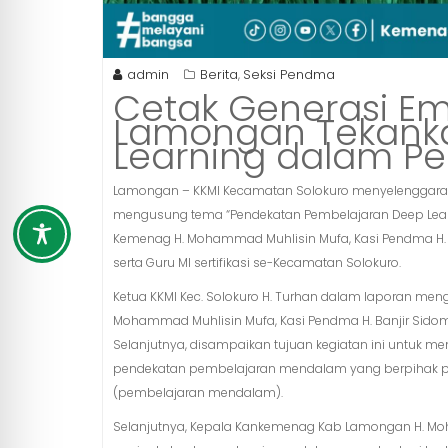
admin
Berita
Seksi Pendma
,
Cetak Generasi E
Lamongan Tekanka
Learning dalam P
Lamongan – KKMI Kecamatan Solokuro menyelenggarak
mengusung tema “Pendekatan Pembelajaran Deep Learning
Kemenag H. Mohammad Muhlisin Mufa, Kasi Pendma H. B
serta Guru MI sertifikasi se-Kecamatan Solokuro.
Ketua KKMI Kec. Solokuro H. Turhan dalam laporan me
Mohammad Muhlisin Mufa, Kasi Pendma H. Banjir Sidomu
Selanjutnya, disampaikan tujuan kegiatan ini untu
pendekatan pembelajaran mendalam yang berpihak pa
(pembelajaran mendalam).
Selanjutnya, Kepala Kankemenag Kab Lamongan H. 