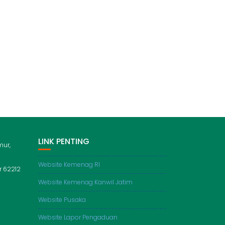
LINK PENTING
mur,
Website Kemenag RI
 62212
Website Kemenag Kanwil Jatim
Website Pusaka
Website Lapor Pengaduan