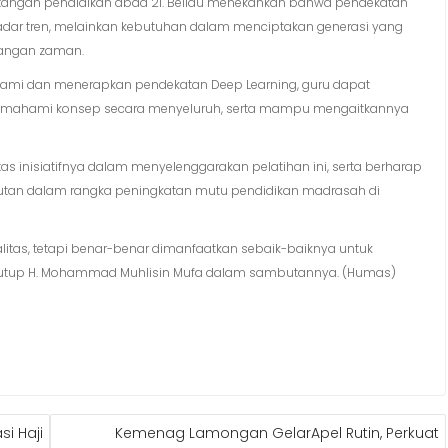
angan pendidikan abad 21. Beliau menekankan bahwa pendekatan
adar tren, melainkan kebutuhan dalam menciptakan generasi yang
bangan zaman.
ami dan menerapkan pendekatan Deep Learning, guru dapat
, memahami konsep secara menyeluruh, serta mampu mengaitkannya
s inisiatifnya dalam menyelenggarakan pelatihan ini, serta berharap
jutan dalam rangka peningkatan mutu pendidikan madrasah di
alitas, tetapi benar-benar dimanfaatkan sebaik-baiknya untuk
,’ tutup H. Mohammad Muhlisin Mufa dalam sambutannya. (Humas)
i Haji
Kemenag Lamongan GelarApel Rutin, Perkuat