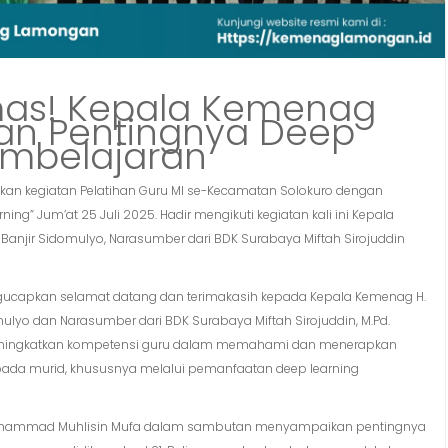
mas! Kepala Kemenag
n Pentingnya Deep
embelajaran
an kegiatan Pelatihan Guru MI se-Kecamatan Solokuro dengan
” Jum’at 25 Juli 2025. Hadir mengikuti kegiatan kali ini Kepala
anjir Sidomulyo, Narasumber dari BDK Surabaya Miftah Sirojuddin
ngucapkan selamat datang dan terimakasih kepada Kepala Kemenag H.
lyo dan Narasumber dari BDK Surabaya Miftah Sirojuddin, M.Pd.
k meningkatkan kompetensi guru dalam memahami dan menerapkan
da murid, khususnya melalui pemanfaatan deep learning
Mohammad Muhlisin Mufa dalam sambutan menyampaikan pentingnya