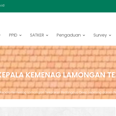
.id
PPID
SATKER
Pengaduan
Survey
 KEPALA KEMENAG LAMONGAN TE
! Kepala Kemenag Lamongan Tekankan Pentingnya Deep Learning dalam 