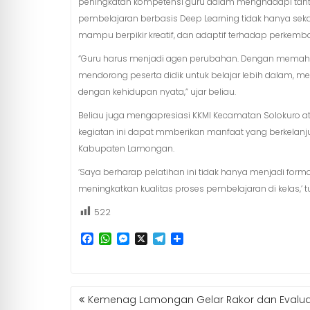
peningkatan kompetensi guru dalam menghadapi tant
pembelajaran berbasis Deep Learning tidak hanya sek
mampu berpikir kreatif, dan adaptif terhadap perkem
“Guru harus menjadi agen perubahan. Dengan memah
mendorong peserta didik untuk belajar lebih dalam
dengan kehidupan nyata,” ujar beliau.
Beliau juga mengapresiasi KKMI Kecamatan Solokuro ata
kegiatan ini dapat mmberikan manfaat yang berkelan
Kabupaten Lamongan.
‘Saya berharap pelatihan ini tidak hanya menjadi form
meningkatkan kualitas proses pembelajaran di kelas
522
F
W
M
X
T
S
a
h
e
e
h
c
a
s
l
a
e
t
s
e
r
b
s
e
g
e
NAVIGASI
Kemenag Lamongan Gelar Rakor dan Evaluas
o
A
n
r
POS