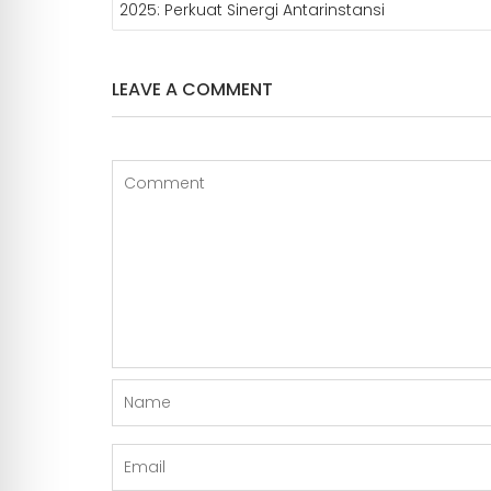
o
p
g
a
2025: Perkuat Sinergi Antarinstansi
k
p
e
m
r
LEAVE A COMMENT