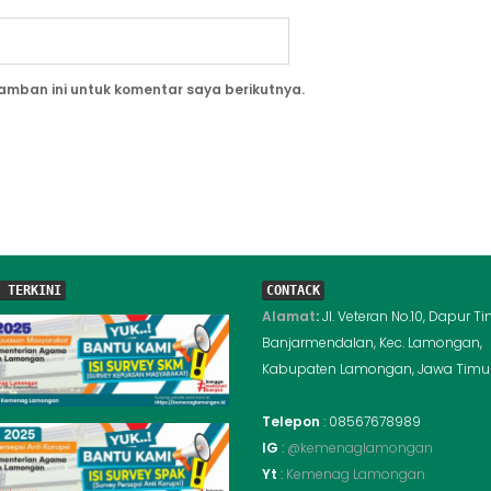
amban ini untuk komentar saya berikutnya.
 TERKINI
CONTACK
Alamat
:
Jl. Veteran No.10, Dapur Ti
Banjarmendalan, Kec. Lamongan,
Kabupaten Lamongan, Jawa Timur
Telepon
: 08567678989
IG
:
@kemenaglamongan
Yt
:
Kemenag Lamongan