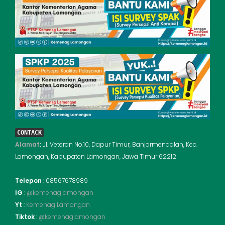
CONTACK
Alamat
:
Jl. Veteran No.10, Dapur Timur, Banjarmendalan, Kec.
Lamongan, Kabupaten Lamongan, Jawa Timur 62212
Telepon
: 08567678989
IG
:
@kemenaglamongan
Yt
:
Kemenag Lamongan
Tiktok
:
@kemenaglamongan