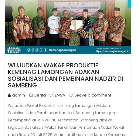
WUJUDKAN WAKAF PRODUKTIF:
KEMENAG LAMONGAN ADAKAN
SOSIALISASI DAN PEMBINAAN NADZIR DI
SAMBENG
admin
Berita
PENZAWA
Leave a comment
,
Wujudkan Wakaf Produktif: Kemenag Lamongan Adakan
Sosialisasi dan Pembinaan Nadzir di Sambeng Lamongan –
Bertempat di aula MWC NU Kecamatan Sambeng, digelar
kegiatan Sosialisasi Wakaf Tanah dan Pembinaan Nadzir Wakaf
pada Rabu, 23 Juli 2025. Acara ini dihadiri oleh Kepala Kemenag,