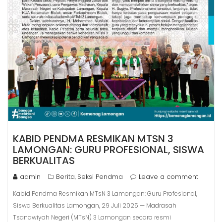
KABID PENDMA RESMIKAN MTSN 3
LAMONGAN: GURU PROFESIONAL, SISWA
BERKUALITAS
admin
Berita
Seksi Pendma
Leave a comment
,
Kabid Pendma Resmikan MTsN 3 Lamongan: Guru Profesional,
Siswa Berkualitas Lamongan, 29 Juli 2025 — Madrasah
Tsanawiyah Negeri (MTsN) 3 Lamongan secara resmi