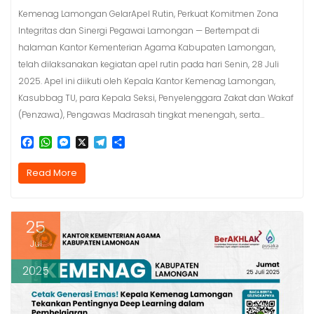
Kemenag Lamongan GelarApel Rutin, Perkuat Komitmen Zona
Integritas dan Sinergi Pegawai Lamongan — Bertempat di
halaman Kantor Kementerian Agama Kabupaten Lamongan,
telah dilaksanakan kegiatan apel rutin pada hari Senin, 28 Juli
2025. Apel ini diikuti oleh Kepala Kantor Kemenag Lamongan,
Kasubbag TU, para Kepala Seksi, Penyelenggara Zakat dan Wakaf
(Penzawa), Pengawas Madrasah tingkat menengah, serta…
F
W
M
X
T
S
a
h
e
e
h
c
a
s
l
a
Read More
e
t
s
e
r
b
s
e
g
e
o
A
n
r
o
p
g
a
25
k
p
e
m
r
Jul
2025