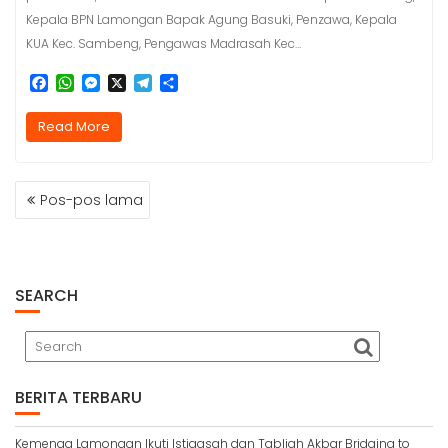
Kepala BPN Lamongan Bapak Agung Basuki, Penzawa, Kepala
KUA Kec. Sambeng, Pengawas Madrasah Kec…
F
W
M
X
T
S
a
h
e
e
h
c
a
s
l
a
Read More
e
t
s
e
r
b
s
e
g
e
o
A
n
r
NAVIGASI
o
p
g
a
Pos-pos lama
k
p
e
m
POS
r
SEARCH
BERITA TERBARU
Kemenag Lamongan Ikuti Istigasah dan Tabligh Akbar Bridging to