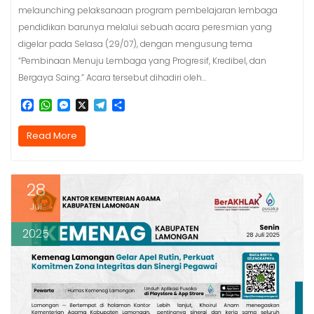
melaunching pelaksanaan program pembelajaran lembaga
pendidikan barunya melalui sebuah acara peresmian yang
digelar pada Selasa (29/07), dengan mengusung tema
“Pembinaan Menuju Lembaga yang Progresif, Kredibel, dan
Bergaya Saing.” Acara tersebut dihadiri oleh…
F
W
M
X
T
S
a
h
e
e
h
c
a
s
l
a
Read More
e
t
s
e
r
b
s
e
g
e
o
A
n
r
o
p
g
a
28
k
p
e
m
r
Jul
2025