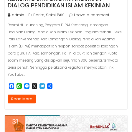
DIALOG PENDIDIKAN ISLAM KEKINIAN
admin
Berita
Seksi PAIS
Leave a comment
,
Resmi di-Launching, Program DIPAI Kemenag Lamongan
Hadirkan Dialog Pendidikan Islam Kekinian Program terbaru Seksi
Pais Kankemenag Kab Lamongan, Dialog Pendidikan Agama
Islam (DIPAI) mendapatkan respon sangat positif di kalangan
para guru PAI Kab. Lamongan. Hal ini dibuktikan dengan kuoto
zoom meeting yang disiapkan sejumlah 300 peserta, ternyata
terisi penuh. Sehingga pelaksana kegiatan menyiapkan link
YouTube…
F
W
M
X
T
S
a
h
e
e
h
c
a
s
l
a
Read More
e
t
s
e
r
b
s
e
g
e
o
A
n
r
o
p
g
a
31
k
p
e
m
r
Jul