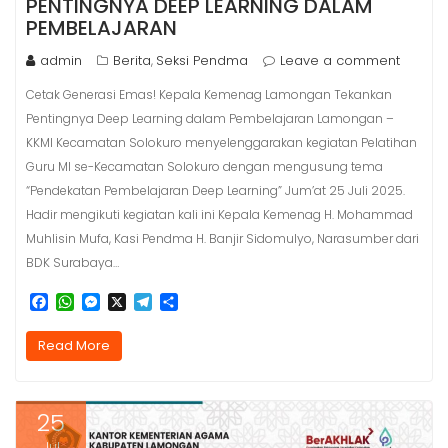
PENTINGNYA DEEP LEARNING DALAM
PEMBELAJARAN
admin
Berita
Seksi Pendma
Leave a comment
,
Cetak Generasi Emas! Kepala Kemenag Lamongan Tekankan
Pentingnya Deep Learning dalam Pembelajaran Lamongan –
KKMI Kecamatan Solokuro menyelenggarakan kegiatan Pelatihan
Guru MI se-Kecamatan Solokuro dengan mengusung tema
“Pendekatan Pembelajaran Deep Learning” Jum’at 25 Juli 2025.
Hadir mengikuti kegiatan kali ini Kepala Kemenag H. Mohammad
Muhlisin Mufa, Kasi Pendma H. Banjir Sidomulyo, Narasumber dari
BDK Surabaya…
F
W
M
X
T
S
a
h
e
e
h
c
a
s
l
a
Read More
e
t
s
e
r
b
s
e
g
e
o
A
n
r
o
p
g
a
25
k
p
e
m
r
Jul