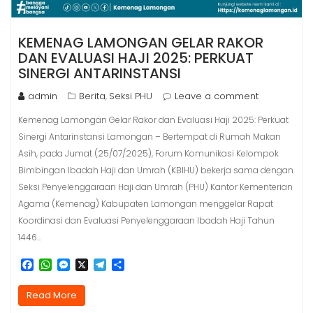
KEMENAG LAMONGAN GELAR RAKOR
DAN EVALUASI HAJI 2025: PERKUAT
SINERGI ANTARINSTANSI
admin
Berita
Seksi PHU
Leave a comment
,
Kemenag Lamongan Gelar Rakor dan Evaluasi Haji 2025: Perkuat
Sinergi Antarinstansi Lamongan – Bertempat di Rumah Makan
Asih, pada Jumat (25/07/2025), Forum Komunikasi Kelompok
Bimbingan Ibadah Haji dan Umrah (KBIHU) bekerja sama dengan
Seksi Penyelenggaraan Haji dan Umrah (PHU) Kantor Kementerian
Agama (Kemenag) Kabupaten Lamongan menggelar Rapat
Koordinasi dan Evaluasi Penyelenggaraan Ibadah Haji Tahun
1446…
F
W
M
X
T
S
a
h
e
e
h
c
a
s
l
a
Read More
e
t
s
e
r