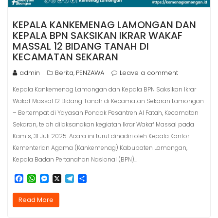
KEPALA KANKEMENAG LAMONGAN DAN
KEPALA BPN SAKSIKAN IKRAR WAKAF
MASSAL 12 BIDANG TANAH DI
KECAMATAN SEKARAN
admin
Berita
PENZAWA
Leave a comment
,
Kepala Kankemenag Lamongan dan Kepala BPN Saksikan Ikrar
Wakaf Massal 12 Bidang Tanah di Kecamatan Sekaran Lamongan
– Bertempat di Yayasan Pondok Pesantren Al Fatah, Kecamatan
Sekaran, telah dilaksanakan kegiatan Ikrar Wakaf Massal pada
Kamis, 31 Juli 2025. Acara ini turut dihadiri oleh Kepala Kantor
Kementerian Agama (Kankemenag) Kabupaten Lamongan,
Kepala Badan Pertanahan Nasional (BPN)…
F
W
M
X
T
S
a
h
e
e
h
c
a
s
l
a
Read More
e
t
s
e
r
b
s
e
g
e