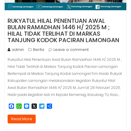
RUKYATUL HILAL PENENTUAN AWAL
BULAN RAMADHAN 1446 H/ 2025 M ;
HILAL TIDAK TERLIHAT DI MARKAS
TANJUNG KODOK PACIRAN LAMONGAN
admin
Berita
Leave a comment
Rukyatul Hilal Penentuan Awal Bulan Ramadhan 1446 H/ 2025 M ;
Hilal Tidak Terlihat di Markas Tanjung Kodok Paciran Lamongan
Bertempat di Markas Tanjung Kodok LamonganTim Hisab Rukyat
Kabupaten Lamongan melaksanakan kegiatan Rukyatul Hilal
Awal Bulan Ramadhan 1446 H/ 2025 M, Jum’at 28 Februari 2025.
Hadir pada kegiatan kali ini Kepala Kemenag, Kasubag TU, Kasi,…
F
W
M
X
T
S
a
h
e
e
h
c
a
s
l
a
Read More
e
t
s
e
r
b
s
e
g
e