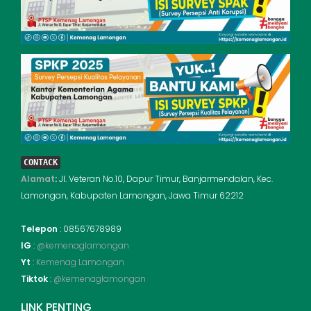
CONTACK
Alamat
:
Jl. Veteran No.10, Dapur Timur, Banjarmendalan, Kec.
Lamongan, Kabupaten Lamongan, Jawa Timur 62212
Telepon
: 08567678989
IG
:
@kemenaglamongan
Yt
:
Kemenag Lamongan
Tiktok
:
@kemenaglamongan
LINK PENTING