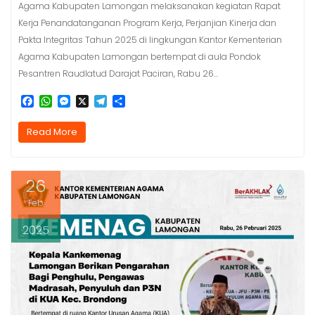
Agama Kabupaten Lamongan melaksanakan kegiatan Rapat
Kerja Penandatanganan Program Kerja, Perjanjian Kinerja dan
Pakta Integritas Tahun 2025 di lingkungan Kantor Kementerian
Agama Kabupaten Lamongan bertempat di aula Pondok
Pesantren Raudlatud Darajat Paciran, Rabu 26…
F
W
M
X
T
S
a
h
e
e
h
c
a
s
l
a
Read More
e
t
s
e
r
b
s
e
g
e
o
A
n
r
o
p
g
a
26
k
p
e
m
r
Feb
2025