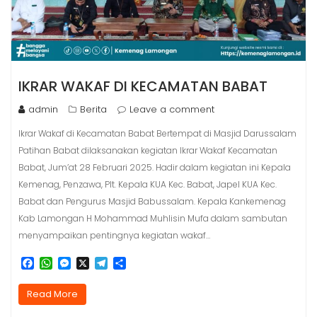
IKRAR WAKAF DI KECAMATAN BABAT
admin
Berita
Leave a comment
Ikrar Wakaf di Kecamatan Babat Bertempat di Masjid Darussalam
Patihan Babat dilaksanakan kegiatan Ikrar Wakaf Kecamatan
Babat, Jum’at 28 Februari 2025. Hadir dalam kegiatan ini Kepala
Kemenag, Penzawa, Plt. Kepala KUA Kec. Babat, Japel KUA Kec.
Babat dan Pengurus Masjid Babussalam. Kepala Kankemenag
Kab Lamongan H Mohammad Muhlisin Mufa dalam sambutan
menyampaikan pentingnya kegiatan wakaf…
F
W
M
X
T
S
a
h
e
e
h
c
a
s
l
a
Read More
e
t
s
e
r
b
s
e
g
e