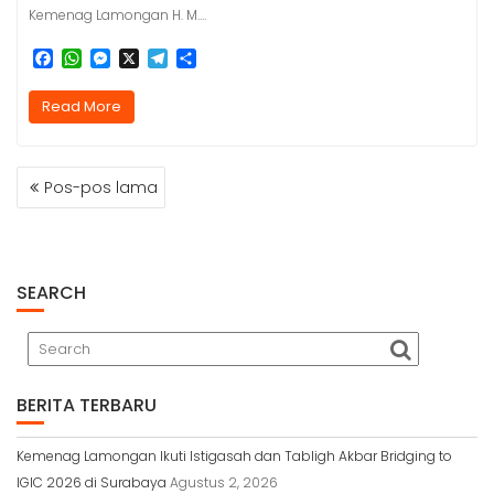
Kemenag Lamongan H. M.…
F
W
M
X
T
S
a
h
e
e
h
c
a
s
l
a
Read More
e
t
s
e
r
b
s
e
g
e
o
A
n
r
NAVIGASI
o
p
g
a
Pos-pos lama
k
p
e
m
POS
r
SEARCH
BERITA TERBARU
Kemenag Lamongan Ikuti Istigasah dan Tabligh Akbar Bridging to
IGIC 2026 di Surabaya
Agustus 2, 2026