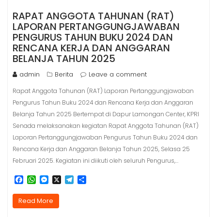
RAPAT ANGGOTA TAHUNAN (RAT)
LAPORAN PERTANGGUNGJAWABAN
PENGURUS TAHUN BUKU 2024 DAN
RENCANA KERJA DAN ANGGARAN
BELANJA TAHUN 2025
admin
Berita
Leave a comment
Rapat Anggota Tahunan (RAT) Laporan Pertanggungjawaban
Pengurus Tahun Buku 2024 dan Rencana Kerja dan Anggaran
Belanja Tahun 2025 Bertempat di Dapur Lamongan Center, KPRI
Senada melaksanakan kegiatan Rapat Anggota Tahunan (RAT)
Laporan Pertanggungjawaban Pengurus Tahun Buku 2024 dan
Rencana Kerja dan Anggaran Belanja Tahun 2025, Selasa 25
Februari 2025. Kegiatan ini diikuti oleh seluruh Pengurus,…
F
W
M
X
T
S
a
h
e
e
h
c
a
s
l
a
Read More
e
t
s
e
r
b
s
e
g
e