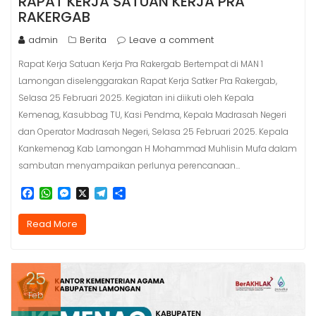
RAPAT KERJA SATUAN KERJA PRA
RAKERGAB
admin
Berita
Leave a comment
Rapat Kerja Satuan Kerja Pra Rakergab Bertempat di MAN 1
Lamongan diselenggarakan Rapat Kerja Satker Pra Rakergab,
Selasa 25 Februari 2025. Kegiatan ini diikuti oleh Kepala
Kemenag, Kasubbag TU, Kasi Pendma, Kepala Madrasah Negeri
dan Operator Madrasah Negeri, Selasa 25 Februari 2025. Kepala
Kankemenag Kab Lamongan H Mohammad Muhlisin Mufa dalam
sambutan menyampaikan perlunya perencanaan…
F
W
M
X
T
S
a
h
e
e
h
c
a
s
l
a
Read More
e
t
s
e
r
b
s
e
g
e
o
A
n
r
o
p
g
a
25
k
p
e
m
r
Feb