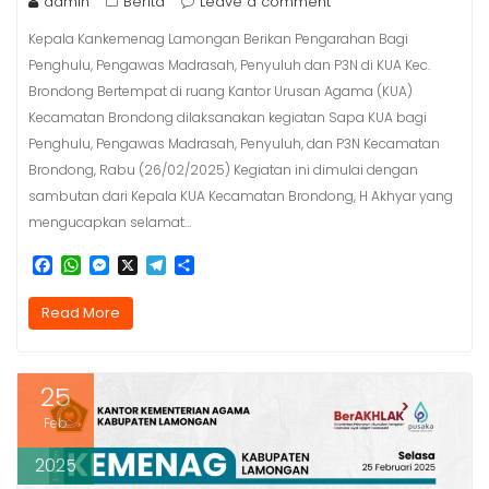
admin
Berita
Leave a comment
Kepala Kankemenag Lamongan Berikan Pengarahan Bagi
Penghulu, Pengawas Madrasah, Penyuluh dan P3N di KUA Kec.
Brondong Bertempat di ruang Kantor Urusan Agama (KUA)
Kecamatan Brondong dilaksanakan kegiatan Sapa KUA bagi
Penghulu, Pengawas Madrasah, Penyuluh, dan P3N Kecamatan
Brondong, Rabu (26/02/2025) Kegiatan ini dimulai dengan
sambutan dari Kepala KUA Kecamatan Brondong, H Akhyar yang
mengucapkan selamat…
F
W
M
X
T
S
a
h
e
e
h
c
a
s
l
a
Read More
e
t
s
e
r
b
s
e
g
e
o
A
n
r
o
p
g
a
25
k
p
e
m
r
Feb
2025