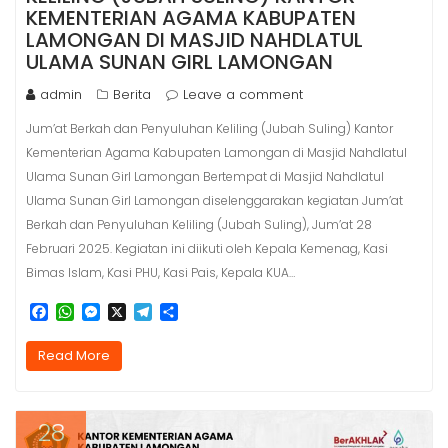
KEMENTERIAN AGAMA KABUPATEN
LAMONGAN DI MASJID NAHDLATUL
ULAMA SUNAN GIRL LAMONGAN
admin
Berita
Leave a comment
Jum’at Berkah dan Penyuluhan Keliling (Jubah Suling) Kantor
Kementerian Agama Kabupaten Lamongan di Masjid Nahdlatul
Ulama Sunan Girl Lamongan Bertempat di Masjid Nahdlatul
Ulama Sunan Girl Lamongan diselenggarakan kegiatan Jum’at
Berkah dan Penyuluhan Keliling (Jubah Suling), Jum’at 28
Februari 2025. Kegiatan ini diikuti oleh Kepala Kemenag, Kasi
Bimas Islam, Kasi PHU, Kasi Pais, Kepala KUA…
F
W
M
X
T
S
a
h
e
e
h
c
a
s
l
a
Read More
e
t
s
e
r
b
s
e
g
e
o
A
n
r
o
p
g
a
28
k
p
e
m