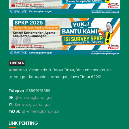
CONTACK
Alamat
:
Jl. Veteran No.10, Dapur Timur, Banjarmendalan, Kec.
Lamongan, Kabupaten Lamongan, Jawa Timur 62212
Telepon
: 08567678989
IG
:
@kemenaglamongan
Yt
:
Kemenag Lamongan
Tiktok
:
@kemenaglamongan
LINK PENTING