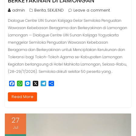
BERKEYAKINAN DI LAMONGAN
admin
Berita
SEKJEND
Leave a comment
,
Dialogue Centre UIN Sunan Kalijaga Gelar Semiloka Penguatan
Wawasan Kebebasan Beragama dan Berkeyakinan di Lamongan
Lamongan — Dialogue Centre UIN Sunan Kalijaga Yogyakarta
menggelar Semiloka Penguatan Wawasan Kebebasan
Beragama dan Berkeyakinan untuk Menciptakan Kerukunan dan
Toleransi bagi Tokoh-Tokoh Agama se-Kabupaten Lamongan.
Kegiatan berlangsung di Hotel Mahkota Lamongan, Selasa-Rabu,
(28-29/7/2026). Semiloka diikuti sekitar 50 peserta yang…
F
W
M
X
T
S
a
h
e
e
h
c
a
s
l
a
Read More
e
t
s
e
r
b
s
e
g
e
o
A
n
r
o
p
g
a
27
k
p
e
m
r
Jul