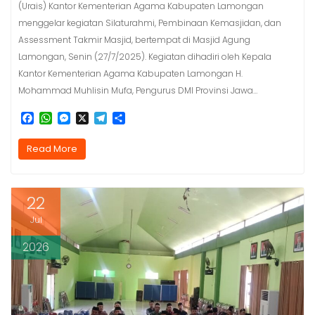
(Urais) Kantor Kementerian Agama Kabupaten Lamongan
menggelar kegiatan Silaturahmi, Pembinaan Kemasjidan, dan
Assessment Takmir Masjid, bertempat di Masjid Agung
Lamongan, Senin (27/7/2025). Kegiatan dihadiri oleh Kepala
Kantor Kementerian Agama Kabupaten Lamongan H.
Mohammad Muhlisin Mufa, Pengurus DMI Provinsi Jawa…
F
W
M
X
T
S
a
h
e
e
h
c
a
s
l
a
Read More
e
t
s
e
r
b
s
e
g
e
o
A
n
r
o
p
g
a
22
k
p
e
m
r
Jul
2026