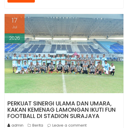
e
t
s
e
r
b
s
e
g
e
o
A
n
r
o
p
g
a
17
k
p
e
m
r
Jul
2026
PERKUAT SINERGI ULAMA DAN UMARA,
KAKAN KEMENAG LAMONGAN IKUTI FUN
FOOTBALL DI STADION SURAJAYA
admin
Berita
Leave a comment