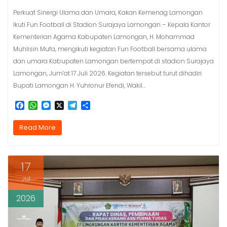
Perkuat Sinergi Ulama dan Umara, Kakan Kemenag Lamongan
Ikuti Fun Football di Stadion Surajaya Lamongan – Kepala Kantor
Kementerian Agama Kabupaten Lamongan, H. Mohammad
Muhlisin Mufa, mengikuti kegiatan Fun Football bersama ulama
dan umara Kabupaten Lamongan bertempat di stadion Surajaya
Lamongan, Jum’at 17 Juli 2026. Kegiatan tersebut turut dihadiri
Bupati Lamongan H. Yuhronur Efendi, Wakil…
F
W
M
X
T
S
a
h
e
e
h
c
a
s
l
a
Read More
e
t
s
e
r
b
s
e
g
e
o
A
n
r
o
p
g
a
17
k
p
e
m
r
Jul
2026