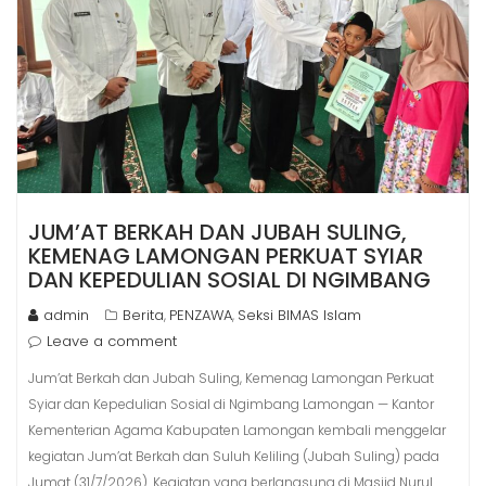
JUM’AT BERKAH DAN JUBAH SULING,
KEMENAG LAMONGAN PERKUAT SYIAR
DAN KEPEDULIAN SOSIAL DI NGIMBANG
admin
Berita
PENZAWA
Seksi BIMAS Islam
,
,
Leave a comment
Jum’at Berkah dan Jubah Suling, Kemenag Lamongan Perkuat
Syiar dan Kepedulian Sosial di Ngimbang Lamongan — Kantor
Kementerian Agama Kabupaten Lamongan kembali menggelar
kegiatan Jum’at Berkah dan Suluh Keliling (Jubah Suling) pada
Jumat (31/7/2026). Kegiatan yang berlangsung di Masjid Nurul