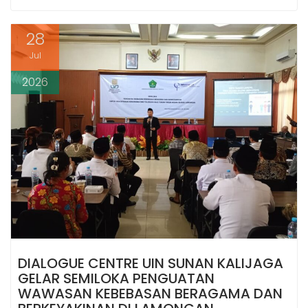
b
s
e
g
e
o
A
n
r
o
p
g
a
28
k
p
e
m
r
Jul
2026
DIALOGUE CENTRE UIN SUNAN KALIJAGA
GELAR SEMILOKA PENGUATAN
WAWASAN KEBEBASAN BERAGAMA DAN