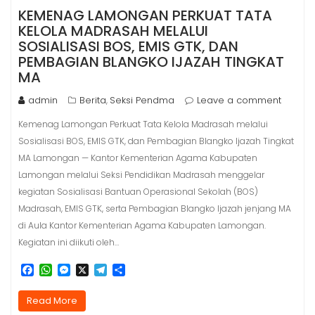
KEMENAG LAMONGAN PERKUAT TATA
KELOLA MADRASAH MELALUI
SOSIALISASI BOS, EMIS GTK, DAN
PEMBAGIAN BLANGKO IJAZAH TINGKAT
MA
admin
Berita
Seksi Pendma
Leave a comment
,
Kemenag Lamongan Perkuat Tata Kelola Madrasah melalui
Sosialisasi BOS, EMIS GTK, dan Pembagian Blangko Ijazah Tingkat
MA Lamongan — Kantor Kementerian Agama Kabupaten
Lamongan melalui Seksi Pendidikan Madrasah menggelar
kegiatan Sosialisasi Bantuan Operasional Sekolah (BOS)
Madrasah, EMIS GTK, serta Pembagian Blangko Ijazah jenjang MA
di Aula Kantor Kementerian Agama Kabupaten Lamongan.
Kegiatan ini diikuti oleh…
F
W
M
X
T
S
a
h
e
e
h
c
a
s
l
a
Read More
e
t
s
e
r