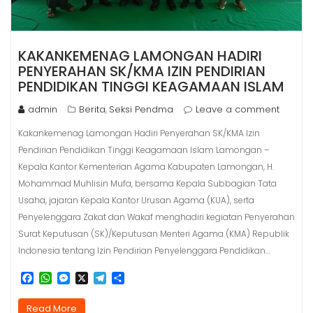
KAKANKEMENAG LAMONGAN HADIRI
PENYERAHAN SK/KMA IZIN PENDIRIAN
PENDIDIKAN TINGGI KEAGAMAAN ISLAM
admin
Berita
Seksi Pendma
Leave a comment
,
Kakankemenag Lamongan Hadiri Penyerahan SK/KMA Izin
Pendirian Pendidikan Tinggi Keagamaan Islam Lamongan –
Kepala Kantor Kementerian Agama Kabupaten Lamongan, H.
Mohammad Muhlisin Mufa, bersama Kepala Subbagian Tata
Usaha, jajaran Kepala Kantor Urusan Agama (KUA), serta
Penyelenggara Zakat dan Wakaf menghadiri kegiatan Penyerahan
Surat Keputusan (SK)/Keputusan Menteri Agama (KMA) Republik
Indonesia tentang Izin Pendirian Penyelenggara Pendidikan…
F
W
M
X
T
S
a
h
e
e
h
c
a
s
l
a
Read More