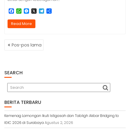
F
W
M
X
T
S
a
h
e
e
h
c
a
s
l
a
Read More
e
t
s
e
r
b
s
e
g
e
o
A
n
r
NAVIGASI
o
p
g
a
Pos-pos lama
k
p
e
m
POS
r
SEARCH
BERITA TERBARU
Kemenag Lamongan Ikuti Istigasah dan Tabligh Akbar Bridging to
IGIC 2026 di Surabaya
Agustus 2, 2026