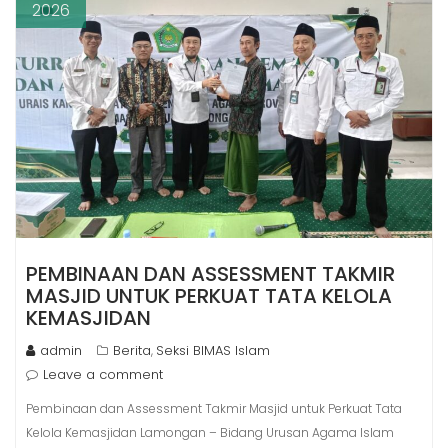
2026
PEMBINAAN DAN ASSESSMENT TAKMIR
MASJID UNTUK PERKUAT TATA KELOLA
KEMASJIDAN
admin
Berita
Seksi BIMAS Islam
,
Leave a comment
Pembinaan dan Assessment Takmir Masjid untuk Perkuat Tata
Kelola Kemasjidan Lamongan – Bidang Urusan Agama Islam