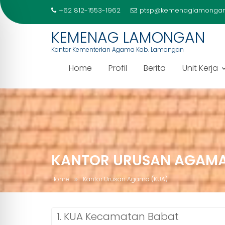
+62 812-1553-1962
ptsp@kemenaglamongan
KEMENAG LAMONGAN
Kantor Kementerian Agama Kab. Lamongan
Home
Profil
Berita
Unit Kerja
Skip
to
content
KANTOR URUSAN AGAMA
Home
Kantor Urusan Agama (KUA)
1. KUA Kecamatan Babat