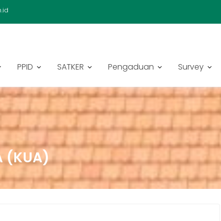
.id
PPID
SATKER
Pengaduan
Survey
 (KUA)