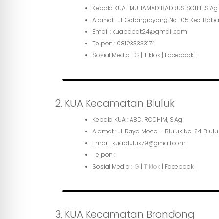
Kepala KUA : MUHAMAD BADRUS SOLEH,S.Ag.
Alamat : Jl. Gotongroyong No. 105 Kec. Ba
Email : kuababat24@gmail.com
Telpon : 081233333174
Sosial Media :
IG
| Tiktok | Facebook |
2. KUA Kecamatan Bluluk
Kepala KUA : ABD. ROCHIM, S.Ag
Alamat : Jl. Raya Modo – Bluluk No. 84 Blu
Email : kuabluluk79@gmail.com
Telpon :
Sosial Media :
IG
|
Tiktok
| Facebook |
3. KUA Kecamatan Brondong