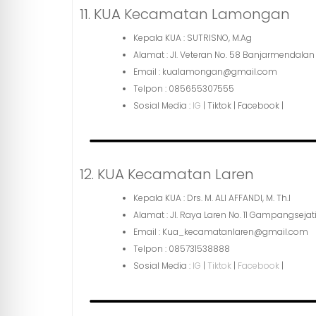
11. KUA Kecamatan Lamongan
Kepala KUA : SUTRISNO, M.Ag
Alamat : Jl. Veteran No. 58 Banjarmendal
Email : kualamongan@gmail.com
Telpon : 085655307555
Sosial Media :
IG
| Tiktok | Facebook |
12. KUA Kecamatan Laren
Kepala KUA : Drs. M. ALI AFFANDI, M. Th.I
Alamat : Jl. Raya Laren No. 11 Gampangsejat
Email : Kua_kecamatanlaren@gmail.com
Telpon : 085731538888
Sosial Media :
IG
|
Tiktok
|
Facebook
|