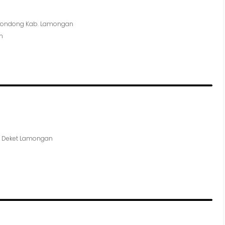
 Brondong Kab. Lamongan
m
on Deket Lamongan