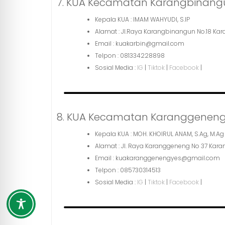
7. KUA Kecamatan Karangbinang
Kepala KUA : IMAM WAHYUDI, S.IP
Alamat : Jl.Raya Karangbinangun No.18 
Email : kuakarbin@gmail.com
Telpon : 081334228898
Sosial Media :
IG
|
Tiktok
|
Facebook
|
8. KUA Kecamatan Karanggenen
Kepala KUA : MOH. KHOIRUL ANAM, S.Ag, M.Ag
Alamat : Jl. Raya Karanggeneng No 37 Ka
Email : kuakaranggenengyes@gmail.com
Telpon : 085730314513
Sosial Media :
IG
|
Tiktok
|
Facebook
|