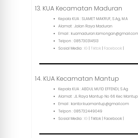
13. KUA Kecamatan Maduran
Kepala KUA : SLAMET MAKRUF, S.Ag, M.A
Alamat : Jalan Raya Maduran
Email : kuamaduran.lamongan@gmail.co
Telpon : 085730314513
Sosial Media :
IG
|
Tiktok
|
Facebook
|
14. KUA Kecamatan Mantup
Kepala KUA : ABDUL MU’ID EFFENDI, S.Ag
Alamat : JL Raya Mantup No 66 Kec Mant
Email : kantor.kuamantup@gmail.com
Telpon : 085732449049
Sosial Media :
IG
| Tiktok | Facebook |