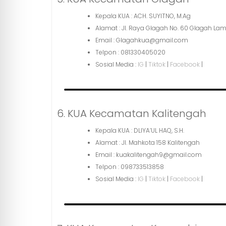
Kepala KUA : ACH. SUYITNO, M.Ag
Alamat : Jl. Raya Glagah No. 60 Glagah 
Email : Glagahkua@gmail.com
Telpon : 081330405020
Sosial Media :
IG
|
Tiktok
|
Facebook
|
6. KUA Kecamatan Kalitengah
Kepala KUA : DLIYA’UL HAQ, S.H.
Alamat : Jl. Mahkota 158 Kalitengah
Email : kuakalitengah9@gmail.com
Telpon : 098733513858
Sosial Media :
IG
|
Tiktok
|
Facebook
|