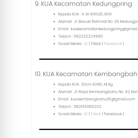
9. KUA Kecamatan Kedungpring
Kepala KUA : H. M. KHOLID, M.HI
Alamat : Jl. Basuki Rahmat No. 05 Kedung
Email : kuakecamatankedungpring@gmail
Telpon : 082232224990
Sosial Media :
IG
| Tiktok |
Facebook
|
10. KUA Kecamatan Kembangbah
Kepala KUA : Drs.H. KONO, M.Ag
Alamat : Jl. Raya Kembangbahu No. 42 
Email : kua.kembangbahu05@gmail.com
Telpon : 082143066202
Sosial Media :
IG
|
Tiktok
| Facebook |