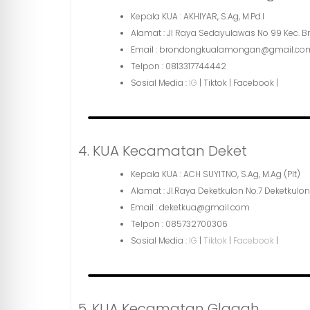
Kepala KUA : AKHIYAR, S.Ag, M.Pd.I
Alamat : Jl Raya Sedayulawas No 99 Kec.
Email : brondongkualamongan@gmail.co
Telpon : 0813317744442
Sosial Media :
IG
| Tiktok | Facebook |
4. KUA Kecamatan Deket
Kepala KUA : ACH SUYITNO, S.Ag, M.Ag (Plt)
Alamat : Jl.Raya Deketkulon No.7 Deketkul
Email : deketkua@gmail.com
Telpon : 085732700306
Sosial Media :
IG
|
Tiktok
|
Facebook
|
5. KUA Kecamatan Glagah