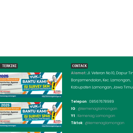
 TERKINI
CONTACK
Alamat
:
Jl. Veteran No.10, Dapur Ti
Banjarmendalan, Kec. Lamongan,
Kabupaten Lamongan, Jawa Timur
Telepon
: 08567678989
IG
:
@kemenaglamongan
Yt
:
Kemenag Lamongan
Tiktok
:
@kemenaglamongan