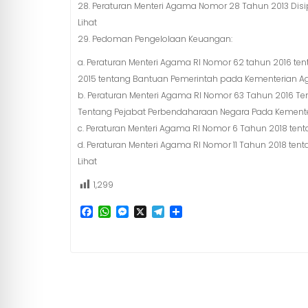
28. Peraturan Menteri Agama Nomor 28 Tahun 2013 Disi
Lihat
29. Pedoman Pengelolaan Keuangan:
a. Peraturan Menteri Agama RI Nomor 62 tahun 2016 t
2015 tentang Bantuan Pemerintah pada Kementerian A
b. Peraturan Menteri Agama RI Nomor 63 Tahun 2016 T
Tentang Pejabat Perbendaharaan Negara Pada Kemente
c. Peraturan Menteri Agama RI Nomor 6 Tahun 2018 ten
d. Peraturan Menteri Agama RI Nomor 11 Tahun 2018 ten
Lihat
1,299
F
W
M
X
T
S
a
h
e
e
h
c
a
s
l
a
e
t
s
e
r
b
s
e
g
e
o
A
n
r
o
p
g
a
k
p
e
m