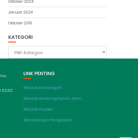
Oktober 2024
Januari 2024
Oktober 2016
KATEGORI
Kategori
LINK PENTING
mur,
Website Kemenag RI
 62212
Website Kemenag Kanwil Jatim
Website Pusaka
Website Lapor Pengaduan