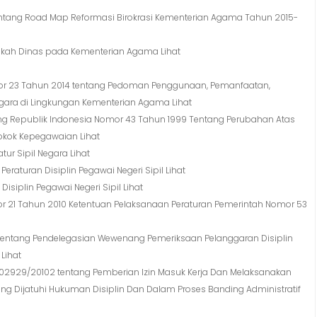
entang Road Map Reformasi Birokrasi Kementerian Agama Tahun 2015-
skah Dinas pada Kementerian Agama Lihat
mor 23 Tahun 2014 tentang Pedoman Penggunaan, Pemanfaatan,
ara di Lingkungan Kementerian Agama Lihat
g Republik Indonesia Nomor 43 Tahun 1999 Tentang Perubahan Atas
kok Kepegawaian Lihat
r Sipil Negara Lihat
eraturan Disiplin Pegawai Negeri Sipil Lihat
isiplin Pegawai Negeri Sipil Lihat
r 21 Tahun 2010 Ketentuan Pelaksanaan Peraturan Pemerintah Nomor 53
entang Pendelegasian Wewenang Pemeriksaan Pelanggaran Disiplin
Lihat
4.1/02929/20102 tentang Pemberian Izin Masuk Kerja Dan Melaksanakan
ng Dijatuhi Hukuman Disiplin Dan Dalam Proses Banding Administratif