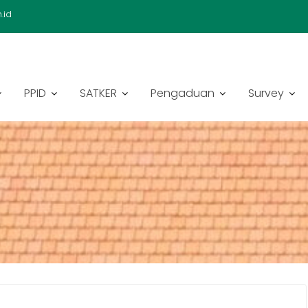
.id
PPID
SATKER
Pengaduan
Survey