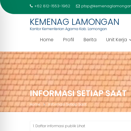
+62 812-1553-1962
ptsp@kemenaglamongan
KEMENAG LAMONGAN
Kantor Kementerian Agama Kab. Lamongan
Home
Profil
Berita
Unit Kerja
Skip
to
content
INFORMASI SETIAP SAAT
Home
Informasi Setiap Saat
1. Daftar informasi publik Lihat