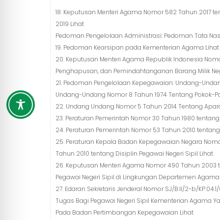
18. Keputusan Menteri Agama Nomor 582 Tahun 2017 t
2019 Lihat
Pedoman Pengelolaan Administrasi: Pedoman Tata Na
19. Pedoman Kearsipan pada Kementerian Agama Lihat
20. Keputusan Menteri Agama Republik Indonesia No
Penghapusan, dan Pemindahtanganan Barang Milik Neg
21. Pedoman Pengelolaan Kepegawaian: Undang-Undan
Undang-Undang Nomor 8 Tahun 1974 Tentang Pokok-Po
22. Undang Undang Nomor 5 Tahun 2014 Tentang Aparatu
23. Peraturan Pemerintah Nomor 30 Tahun 1980 tentang P
24. Peraturan Pemerintah Nomor 53 Tahun 2010 tentang D
25. Peraturan Kepala Badan Kepegawaian Negara Nomo
Tahun 2010 tentang Disiplin Pegawai Negeri Sipil Lihat
26. Keputusan Menteri Agama Nomor 490 Tahun 2003 t
Pegawai Negeri Sipil di Lingkungan Departemen Agama 
27. Edaran Sekretaris Jenderal Nomor SJ/B.II/2-b/KP.0
Tugas Bagi Pegawai Negeri Sipil Kementerian Agama Ya
Pada Badan Pertimbangan Kepegawaian Lihat