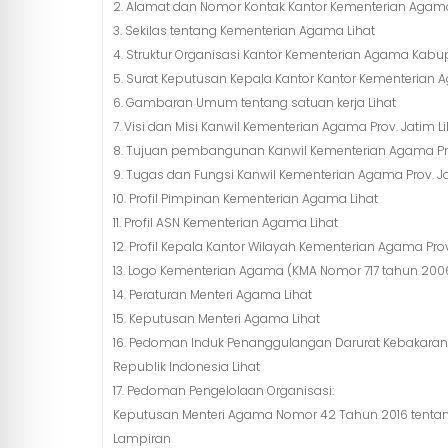
2. Alamat dan Nomor Kontak Kantor Kementerian Aga
3. Sekilas tentang Kementerian Agama Lihat
4. Struktur Organisasi Kantor Kementerian Agama Kab
5. Surat Keputusan Kepala Kantor Kantor Kementeria
6. Gambaran Umum tentang satuan kerja Lihat
7. Visi dan Misi Kanwil Kementerian Agama Prov. Jatim L
8. Tujuan pembangunan Kanwil Kementerian Agama Prov
9. Tugas dan Fungsi Kanwil Kementerian Agama Prov. Ja
10. Profil Pimpinan Kementerian Agama Lihat
11. Profil ASN Kementerian Agama Lihat
12. Profil Kepala Kantor Wilayah Kementerian Agama Prov
13. Logo Kementerian Agama (KMA Nomor 717 tahun 2006
14. Peraturan Menteri Agama Lihat
15. Keputusan Menteri Agama Lihat
16. Pedoman Induk Penanggulangan Darurat Kebakaran
Republik Indonesia Lihat
17. Pedoman Pengelolaan Organisasi:
Keputusan Menteri Agama Nomor 42 Tahun 2016 tentang
Lampiran