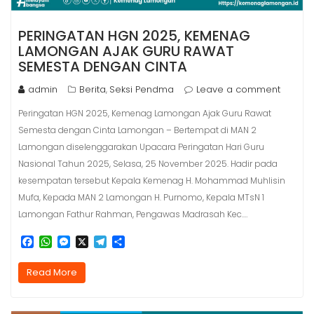
PERINGATAN HGN 2025, KEMENAG
LAMONGAN AJAK GURU RAWAT
SEMESTA DENGAN CINTA
admin
Berita
Seksi Pendma
Leave a comment
,
Peringatan HGN 2025, Kemenag Lamongan Ajak Guru Rawat
Semesta dengan Cinta Lamongan – Bertempat di MAN 2
Lamongan diselenggarakan Upacara Peringatan Hari Guru
Nasional Tahun 2025, Selasa, 25 November 2025. Hadir pada
kesempatan tersebut Kepala Kemenag H. Mohammad Muhlisin
Mufa, Kepada MAN 2 Lamongan H. Purnomo, Kepala MTsN 1
Lamongan Fathur Rahman, Pengawas Madrasah Kec.…
F
W
M
X
T
S
a
h
e
e
h
c
a
s
l
a
Read More
e
t
s
e
r
b
s
e
g
e
o
A
n
r