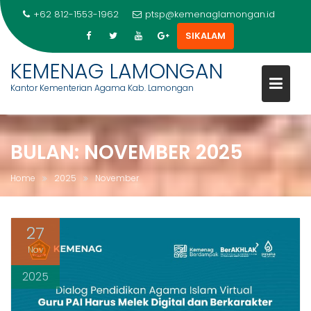
+62 812-1553-1962
ptsp@kemenaglamongan.id
SIKALAM
Skip
KEMENAG LAMONGAN
to
Kantor Kementerian Agama Kab. Lamongan
content
BULAN:
NOVEMBER 2025
Home
2025
November
27
Nov
2025