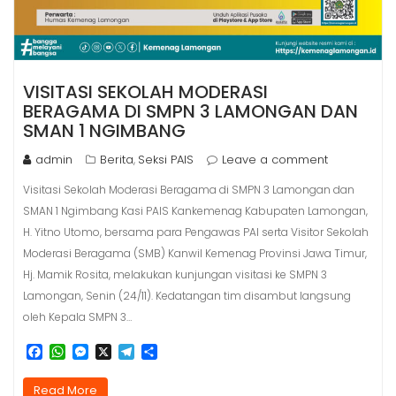
VISITASI SEKOLAH MODERASI
BERAGAMA DI SMPN 3 LAMONGAN DAN
SMAN 1 NGIMBANG
admin
Berita
Seksi PAIS
Leave a comment
,
Visitasi Sekolah Moderasi Beragama di SMPN 3 Lamongan dan
SMAN 1 Ngimbang Kasi PAIS Kankemenag Kabupaten Lamongan,
H. Yitno Utomo, bersama para Pengawas PAI serta Visitor Sekolah
Moderasi Beragama (SMB) Kanwil Kemenag Provinsi Jawa Timur,
Hj. Mamik Rosita, melakukan kunjungan visitasi ke SMPN 3
Lamongan, Senin (24/11). Kedatangan tim disambut langsung
oleh Kepala SMPN 3…
F
W
M
X
T
S
a
h
e
e
h
c
a
s
l
a
Read More