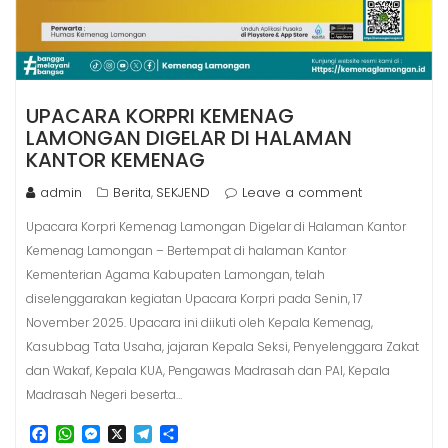
UPACARA KORPRI KEMENAG
LAMONGAN DIGELAR DI HALAMAN
KANTOR KEMENAG
admin
Berita
SEKJEND
Leave a comment
,
Upacara Korpri Kemenag Lamongan Digelar di Halaman Kantor
Kemenag Lamongan – Bertempat di halaman Kantor
Kementerian Agama Kabupaten Lamongan, telah
diselenggarakan kegiatan Upacara Korpri pada Senin, 17
November 2025. Upacara ini diikuti oleh Kepala Kemenag,
Kasubbag Tata Usaha, jajaran Kepala Seksi, Penyelenggara Zakat
dan Wakaf, Kepala KUA, Pengawas Madrasah dan PAI, Kepala
Madrasah Negeri beserta…
F
W
M
X
T
S