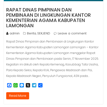
RAPAT DINAS PIMPINAN DAN
PEMBINAAN DI LINGKUNGAN KANTOR
KEMENTERIAN AGAMA KABUPATEN
LAMONGAN
admin
Berita
SEKJEND
Leave a comment
,
Rapat Dinas Pimpinan dan Pembinaan di Lingkungan Kantor
Kementerian Agama Kabupaten Lamongan Lamongan – Kantor
Kementerian Agama Kabupaten Lamongan menggelar Rapat
Dinas Pimpinan dan Pembinaan pada Senin, 17 November 2025.
Kegiatan ini diikuti oleh Kepala Kemenag, Kasubbag Tata Usaha,
Para Kepala Seksi, Kepala KUA, Pengawas Madrasah dan Pai,
Kepala Madrasah Negeri, Penyuluh Fungsional, ASN pada…
F
W
M
X
T
S
a
h
e
e
h
c
a
s
l
a
Read More
e
t
s
e
r
b
s
e
g
e
o
A
n
r