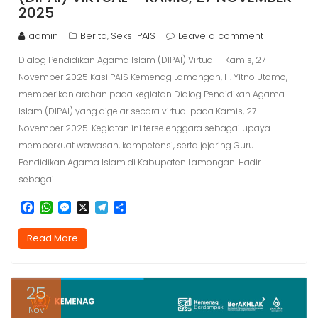
2025
admin
Berita
Seksi PAIS
Leave a comment
,
Dialog Pendidikan Agama Islam (DIPAI) Virtual – Kamis, 27
November 2025 Kasi PAIS Kemenag Lamongan, H. Yitno Utomo,
memberikan arahan pada kegiatan Dialog Pendidikan Agama
Islam (DIPAI) yang digelar secara virtual pada Kamis, 27
November 2025. Kegiatan ini terselenggara sebagai upaya
memperkuat wawasan, kompetensi, serta jejaring Guru
Pendidikan Agama Islam di Kabupaten Lamongan. Hadir
sebagai…
F
W
M
X
T
S
a
h
e
e
h
c
a
s
l
a
Read More
e
t
s
e
r
b
s
e
g
e
o
A
n
r
o
p
g
a
25
k
p
e
m
r
Nov