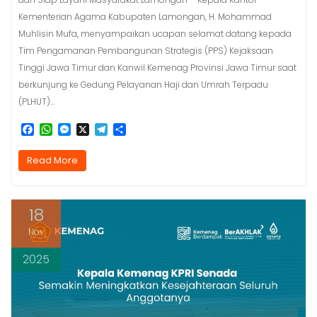
Kementerian Agama Kabupaten Lamongan, H. Mohammad
Muhlisin Mufa, menyampaikan ucapan selamat datang kepada
Tim Pengamanan Pembangunan Strategis (PPS) Kejaksaan
Tinggi Jawa Timur dan Kanwil Kemenag Provinsi Jawa Timur saat
berkunjung ke Gedung Pelayanan Haji dan Umrah Terpadu
(PLHUT)…
F
W
M
X
T
S
a
h
e
e
h
c
a
s
l
a
Read More
e
t
s
e
r
b
s
e
g
e
o
A
n
r
o
p
g
a
18
k
p
e
m
r
Nov
2025