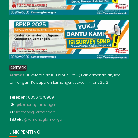
CONTACK
Alamat
:
Jl. Veteran No.10, Dapur Timur, Banjarmendalan, Kec.
Lamongan, Kabupaten Lamongan, Jawa Timur 62212
Telepon
: 08567678989
IG
:
@kemenaglamongan
Yt
:
Kemenag Lamongan
Tiktok
:
@kemenaglamongan
LINK PENTING