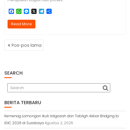
F
W
M
X
T
S
a
h
e
e
h
c
a
s
l
a
Read More
e
t
s
e
r
b
s
e
g
e
o
A
n
r
NAVIGASI
o
p
g
a
Pos-pos lama
k
p
e
m
POS
r
SEARCH
BERITA TERBARU
Kemenag Lamongan Ikuti Istigasah dan Tabligh Akbar Bridging to
IGIC 2026 di Surabaya
Agustus 2, 2026