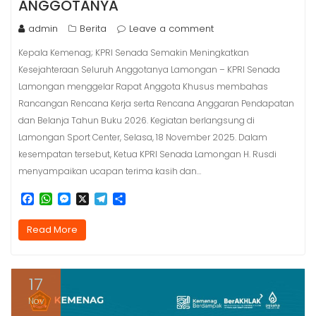
ANGGOTANYA
admin
Berita
Leave a comment
Kepala Kemenag; KPRI Senada Semakin Meningkatkan
Kesejahteraan Seluruh Anggotanya Lamongan – KPRI Senada
Lamongan menggelar Rapat Anggota Khusus membahas
Rancangan Rencana Kerja serta Rencana Anggaran Pendapatan
dan Belanja Tahun Buku 2026. Kegiatan berlangsung di
Lamongan Sport Center, Selasa, 18 November 2025. Dalam
kesempatan tersebut, Ketua KPRI Senada Lamongan H. Rusdi
menyampaikan ucapan terima kasih dan…
F
W
M
X
T
S
a
h
e
e
h
c
a
s
l
a
Read More
e
t
s
e
r
b
s
e
g
e
o
A
n
r
o
p
g
a
17
k
p
e
m
r
Nov