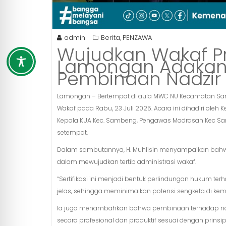
admin
Berita
PENZAWA
,
Wujudkan Wakaf P
Lamongan Adakan S
Pembinaan Nadzir
Lamongan – Bertempat di aula MWC NU Kecamatan Samb
Wakaf pada Rabu, 23 Juli 2025. Acara ini dihadiri ol
Kepala KUA Kec. Sambeng, Pengawas Madrasah Kec Sam
setempat.
Dalam sambutannya, H. Muhlisin menyampaikan bahw
dalam mewujudkan tertib administrasi wakaf.
“Sertifikasi ini menjadi bentuk perlindungan hukum ter
jelas, sehingga meminimalkan potensi sengketa di kemud
Ia juga menambahkan bahwa pembinaan terhadap nadz
secara profesional dan produktif sesuai dengan prinsip