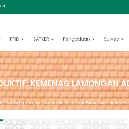
.id
PPID
SATKER
Pengaduan
Survey
KTIF: KEMENAG LAMONGAN AD
ktif: Kemenag Lamongan Adakan Sosialisasi dan Pembinaan Nadzir di S