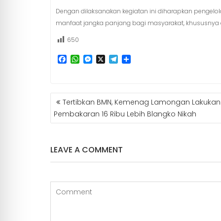
Dengan dilaksanakan kegiatan ini diharapkan pengel
manfaat jangka panjang bagi masyarakat, khususnya 
650
F
W
M
X
T
S
a
h
e
e
h
c
a
s
l
a
e
t
s
e
r
b
s
e
g
e
NAVIGASI
Tertibkan BMN, Kemenag Lamongan Lakukan
o
A
n
r
POS
o
p
g
a
Pembakaran 16 Ribu Lebih Blangko Nikah
k
p
e
m
r
LEAVE A COMMENT