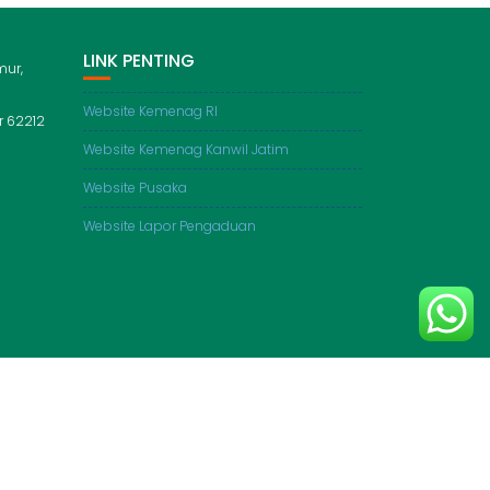
LINK PENTING
mur,
Website Kemenag RI
 62212
Website Kemenag Kanwil Jatim
Website Pusaka
Website Lapor Pengaduan