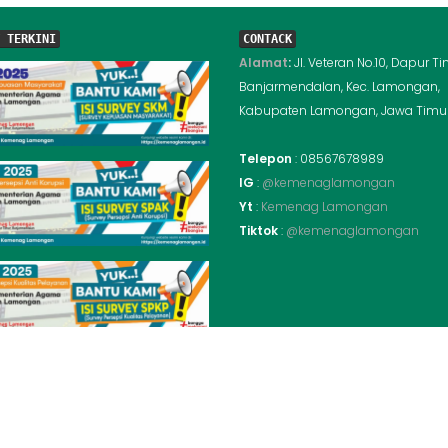
 TERKINI
CONTACK
Alamat
:
Jl. Veteran No.10, Dapur Ti
Banjarmendalan, Kec. Lamongan,
Kabupaten Lamongan, Jawa Timur
Telepon
: 08567678989
IG
:
@kemenaglamongan
Yt
:
Kemenag Lamongan
Tiktok
:
@kemenaglamongan
© PUSKOM Kemenag Lamongan