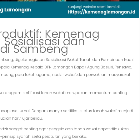
roduktif: Kemenag
osialisasi dan
 di Sambeng
eng, digelar kegiatan Sosialisasi Wakaf Tanah dan Pembinaan Nadzir
eh Kepala Kemenag, Kepala BPN Lamongan Bapak Agung Basuki, Penzawa,
beng, para tokoh agama, nadzir wakaf, dan perwakilan masyarakat
a program sertifikasi tanah wakaf merupakan momentum penting
hadap aset umat. Dengan adanya sertifikat, status tanah wakaf menjadi
ian hari,” ujar beliau.
ir sangat penting agar pengelolaan tanah wakaf dapat dilakukan
-prinsip syariah serta peraturan yang berlaku.