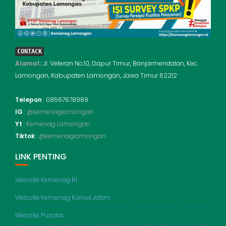
CONTACK
Alamat
:
Jl. Veteran No.10, Dapur Timur, Banjarmendalan, Kec.
Lamongan, Kabupaten Lamongan, Jawa Timur 62212
Telepon
: 08567678989
IG
:
@kemenaglamongan
Yt
:
Kemenag Lamongan
Tiktok
:
@kemenaglamongan
LINK PENTING
Website Kemenag RI
Website Kemenag Kanwil Jatim
Website Pusaka