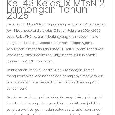
Ke-43 Kelas IX MTsN 2
Lamongan Tahun
2025
Lamongan – MTsN 2 Lamongan menggelar Haflah Akhirussanah
ke-43 bagi peserta didik kelas IX Tahun Pelajaran 2024/2025
pada Rabu (11/6). Acara ini berlangsung khidmat dan meriah
dengan dihadiri oleh Kepala Kantor Kementerian Agama
Kabupaten Lamongan, Kasubbag TU, Ketua Komite, Pengawas
Madrasah, Forkopimcam Kec. Glagah serta seluruh civitas
akademika MTsN 2 Lamongan.
Dalam sambutannya, Kepala MTsN 2 Lamongan, Asman
mengungkapkan rasa bangga dan bahagianya menyaksikan
para siswa telah menyelesaikan pendidikan di jenjang MTs
dengan baik.
“Kami merasa bangga dan bahagia menyaksikan putra-putri
kami hari ini. Semoga ilmu yang kalian peroleh menjadi ilmu
yang barokah. Jangan mudah putus asa, teruslah semangat