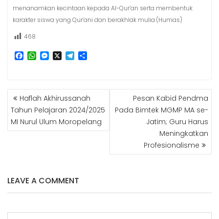
menanamkan kecintaan kepada Al-Qur’an serta membentuk
karakter siswa yang Qur’ani dan berakhlak mulia.(Humas)
468
F
W
M
X
T
S
a
h
e
e
h
c
a
s
l
a
e
t
s
e
r
b
s
e
g
e
NAVIGASI
Haflah Akhirussanah
Pesan Kabid Pendma
o
A
n
r
POS
o
p
g
a
Tahun Pelajaran 2024/2025
Pada Bimtek MGMP MA se-
k
p
e
m
MI Nurul Ulum Moropelang
Jatim; Guru Harus
r
Meningkatkan
Profesionalisme
LEAVE A COMMENT