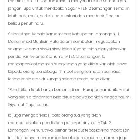
meraih cita-cita. Doa kami selalu menyertai kalian semua. Dan
jangan lupa untuk mendoakan agar MTsN 2 Lamongan semakin
lebih baik, maju, berkah, berprestasi, dan mendunia,” pesan
beliau penuh haru.
Selanjutnya, Kepala Kankemenag Kabupaten Lamongan, H.
Mohammad Muhlisin Mufa dalam sambutan megucapkan
selamat kepada siswa siswi kelas IX yang telah menyelesaikan
pendidikan selama 3 tahun di MTsN 2 Lamongan. Ia
mengapresiasi momen sungkeman yang dilakukan oleh siswa
kepada orang tua sebagai simbol penghormatan dan rasa
terima kasih atas dukungan selama masa pendidikan.
“Pendidikan tidak hanya berhenti di sini. Harapan kami, nilai-nilai
yang telah ditanamkan bisa terus dibawa bahkan hingga Yaumil
Qiyamah,” ujar beliau.
Ia juga mengapresiasi para orang tua yang telah
mempercayakan pendidikan putra-putrinya di MTsN 2
Lamongan. Menurutnya, pilihan tersebut tepat karena madrasah
ini tidak hanya menekankan kecakapan akademik, namun juga