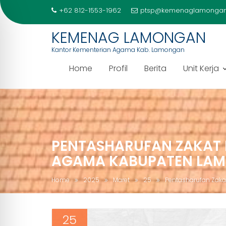
+62 812-1553-1962
ptsp@kemenaglamongan
KEMENAG LAMONGAN
Kantor Kementerian Agama Kab. Lamongan
Home
Profil
Berita
Unit Kerja
Skip
to
content
PENTASHARUFAN ZAKAT 
AGAMA KABUPATEN LAMO
Home
2025
Maret
25
Pentasharufan Zaka
25