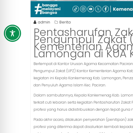
admin
Berita
Pentasharufan Zaka
Pengumpul Zakat (
Kementerian Aga
Lamongan di KUA K
Bertempat di Kantor Urusan Agama Kecamatan Paciran d
Pengumpul Zakat (UPZ) Kantor Kementerian Agama Kab
kegiatan ini Kepala Kankemenag Kab. Lamongan, Penzaw
dan Penyuluh Agama Islam Kec. Paciran.
Dalam sambutannya, Kepala Kankemenag Kab. Lamon
terkait cuti lebaran serta kegiatan Pentasharufan Zaka
profesi yang harus didistribusikan dengan tepat gu
Pada akhir acara, dilakukan penyerahan (penitipan) za
profesi yang diterima dapat disalurkan kembali kepa