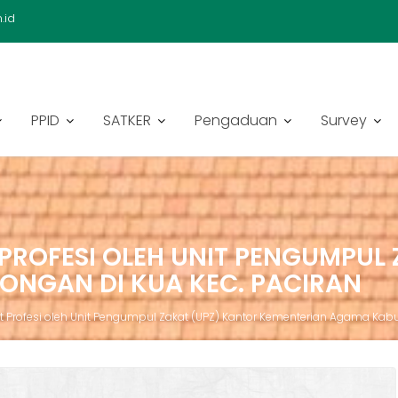
.id
PPID
SATKER
Pengaduan
Survey
PROFESI OLEH UNIT PENGUMPUL 
NGAN DI KUA KEC. PACIRAN
t Profesi oleh Unit Pengumpul Zakat (UPZ) Kantor Kementerian Agama Kab