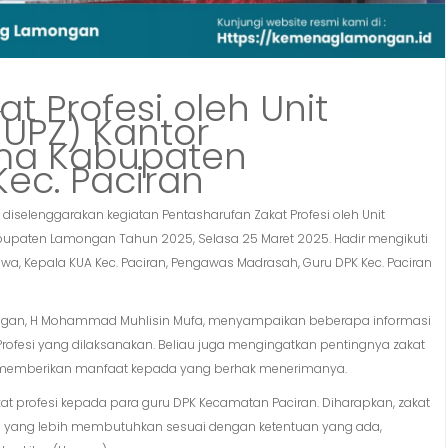
t Profesi oleh Unit
UPZ) Kantor
ma Kabupaten
ec. Paciran
iselenggarakan kegiatan Pentasharufan Zakat Profesi oleh Unit
upaten Lamongan Tahun 2025, Selasa 25 Maret 2025. Hadir mengikuti
a, Kepala KUA Kec. Paciran, Pengawas Madrasah, Guru DPK Kec. Paciran
gan, H Mohammad Muhlisin Mufa, menyampaikan beberapa informasi
t Profesi yang dilaksanakan. Beliau juga mengingatkan pentingnya zakat
na memberikan manfaat kepada yang berhak menerimanya.
kat profesi kepada para guru DPK Kecamatan Paciran. Diharapkan, zakat
da yang lebih membutuhkan sesuai dengan ketentuan yang ada,