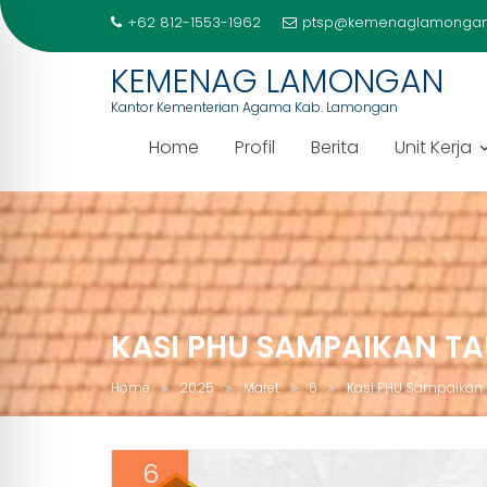
+62 812-1553-1962
ptsp@kemenaglamongan
KEMENAG LAMONGAN
Kantor Kementerian Agama Kab. Lamongan
Home
Profil
Berita
Unit Kerja
Skip
to
content
KASI PHU SAMPAIKAN T
Home
2025
Maret
6
Kasi PHU Sampaikan
6