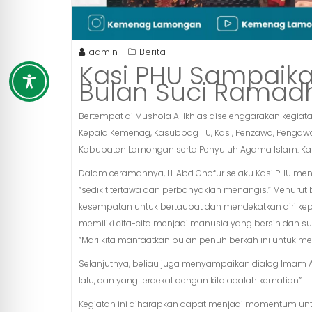
admin
Berita
Kasi PHU Sampaika
Bulan Suci Ramad
Bertempat di Mushola Al Ikhlas diselenggarakan kegia
Kepala Kemenag, Kasubbag TU, Kasi, Penzawa, Pengaw
Kabupaten Lamongan serta Penyuluh Agama Islam. Ka
Dalam ceramahnya, H. Abd Ghofur selaku Kasi PHU me
“sedikit tertawa dan perbanyaklah menangis.” Menuru
kesempatan untuk bertaubat dan mendekatkan diri kepa
memiliki cita-cita menjadi manusia yang bersih dan s
“Mari kita manfaatkan bulan penuh berkah ini untuk mem
Selanjutnya, beliau juga menyampaikan dialog Imam Al
lalu, dan yang terdekat dengan kita adalah kematian”.
Kegiatan ini diharapkan dapat menjadi momentum unt