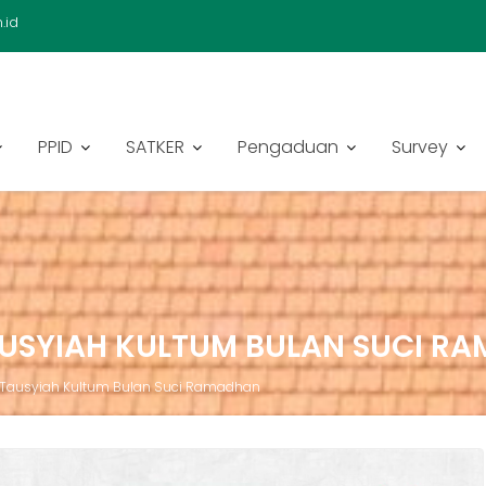
.id
PPID
SATKER
Pengaduan
Survey
AUSYIAH KULTUM BULAN SUCI R
 Tausyiah Kultum Bulan Suci Ramadhan