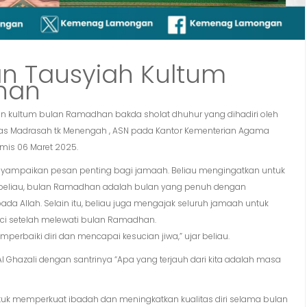
n Tausyiah Kultum
han
tan kultum bulan Ramadhan bakda sholat dhuhur yang dihadiri oleh
as Madrasah tk Menengah , ASN pada Kantor Kementerian Agama
mis 06 Maret 2025.
nyampaikan pesan penting bagi jamaah. Beliau mengingatkan untuk
t beliau, bulan Ramadhan adalah bulan yang penuh dengan
da Allah. Selain itu, beliau juga mengajak seluruh jamaah untuk
uci setelah melewati bulan Ramadhan.
perbaiki diri dan mencapai kesucian jiwa,” ujar beliau.
 Ghazali dengan santrinya “Apa yang terjauh dari kita adalah masa
uk memperkuat ibadah dan meningkatkan kualitas diri selama bulan