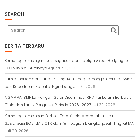
o
p
g
a
k
p
e
m
r
SEARCH
BERITA TERBARU
Kemenag Lamongan Ikuti Istigasah dan Tabligh Akbar Bridging to
IGIC 2026 di Surabaya
Agustus 2, 2026
Jum’at Berkah dan Jubah Suling, Kemenag Lamongan Perkuat Syiar
dan Kepedulian Sosial di Ngimbang
Juli 31, 2026
MGMP PAI SMP Lamongan Gelar Diseminasi RPM Kurikulum Berbasis
Cinta dan Lantik Pengurus Periode 2026–2027
Juli 30, 2026
Kemenag Lamongan Perkuat Tata Kelola Madrasah melalui
Sosialisasi BOS, EMIS GTK, dan Pembagian Blangko Ijazah Tingkat MA
Juli 29, 2026