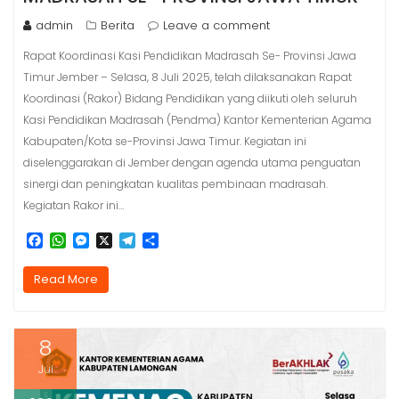
admin
Berita
Leave a comment
Rapat Koordinasi Kasi Pendidikan Madrasah Se- Provinsi Jawa
Timur Jember – Selasa, 8 Juli 2025, telah dilaksanakan Rapat
Koordinasi (Rakor) Bidang Pendidikan yang diikuti oleh seluruh
Kasi Pendidikan Madrasah (Pendma) Kantor Kementerian Agama
Kabupaten/Kota se-Provinsi Jawa Timur. Kegiatan ini
diselenggarakan di Jember dengan agenda utama penguatan
sinergi dan peningkatan kualitas pembinaan madrasah.
Kegiatan Rakor ini…
F
W
M
X
T
S
a
h
e
e
h
c
a
s
l
a
Read More
e
t
s
e
r
b
s
e
g
e
o
A
n
r
o
p
g
a
8
k
p
e
m
r
Jul