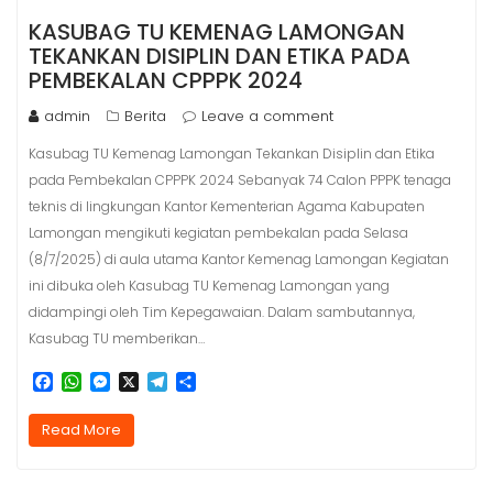
KASUBAG TU KEMENAG LAMONGAN
TEKANKAN DISIPLIN DAN ETIKA PADA
PEMBEKALAN CPPPK 2024
admin
Berita
Leave a comment
Kasubag TU Kemenag Lamongan Tekankan Disiplin dan Etika
pada Pembekalan CPPPK 2024 Sebanyak 74 Calon PPPK tenaga
teknis di lingkungan Kantor Kementerian Agama Kabupaten
Lamongan mengikuti kegiatan pembekalan pada Selasa
(8/7/2025) di aula utama Kantor Kemenag Lamongan Kegiatan
ini dibuka oleh Kasubag TU Kemenag Lamongan yang
didampingi oleh Tim Kepegawaian. Dalam sambutannya,
Kasubag TU memberikan…
F
W
M
X
T
S
a
h
e
e
h
c
a
s
l
a
Read More
e
t
s
e
r
b
s
e
g
e
o
A
n
r