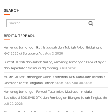
o
p
g
a
k
p
e
m
r
SEARCH
BERITA TERBARU
Kemenag Lamongan Ikuti Istigasah dan Tabligh Akbar Bridging to
IGIC 2026 di Surabaya
Agustus 2, 2026
Jum’at Berkah dan Jubah Suling, Kemenag Lamongan Perkuat Syiar
dan Kepedulian Sosial di Ngimbang
Juli 31, 2026
MGMP PAI SMP Lamongan Gelar Diseminasi RPM Kurikulum Berbasis
Cinta dan Lantik Pengurus Periode 2026–2027
Juli 30, 2026
Kemenag Lamongan Perkuat Tata Kelola Madrasah melalui
Sosialisasi BOS, EMIS GTK, dan Pembagian Blangko Ijazah Tingkat MA
Juli 29, 2026