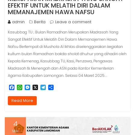
EFEKTIF UNTUK MELATIH DIRI DALAM
MEMANAJEMEN HAWA NAFSU
admin
Berita
Leave a comment
Kasubbag TU ; Bulan Ramadhan Merupakan Madrasah Yang
Sangat Efektif Untuk Melatih Diri Dalam Memanajemen Hawa
Nafsu Bertempat di Mushola Al Ikhlas diselenggarakan kegiatan
kultum bulan Ramadhan bakda sholat dhuhur yang dihadiri oleh
Kepala Kemenag, Kasubbag TU, Kasi, Penzawa, Pengawas
Madrasah tk Menengah dan ASN pada Kantor Kementerian
Agama Kabupaten Lamongan. Selasa 04 Maret 2025.…
F
W
M
X
T
S
a
h
e
e
h
c
a
s
l
a
Read More
e
t
s
e
r
b
s
e
g
e
o
A
n
r
o
p
g
a
4
k
p
e
m
r
Mar