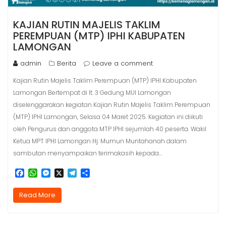
KAJIAN RUTIN MAJELIS TAKLIM
PEREMPUAN (MTP) IPHI KABUPATEN
LAMONGAN
admin
Berita
Leave a comment
Kajian Rutin Majelis Taklim Perempuan (MTP) IPHI Kabupaten
Lamongan Bertempat di lt. 3 Gedung MUI Lamongan
diselenggarakan kegiatan Kajian Rutin Majelis Taklim Perempuan
(MTP) IPHI Lamongan, Selasa 04 Maret 2025. Kegiatan ini diikuti
oleh Pengurus dan anggota MTP IPHI sejumlah 40 peserta. Wakil
Ketua MPT IPHI Lamongan Hj. Mumun Muntahanah dalam
sambutan menyampaikan terimakasih kepada…
F
W
M
X
T
S
a
h
e
e
h
c
a
s
l
a
Read More
e
t
s
e
r
b
s
e
g
e
o
A
n
r