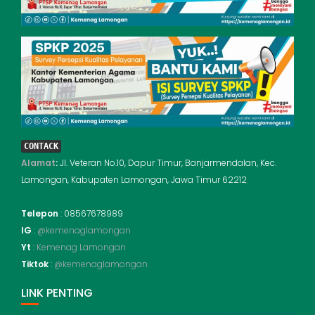
CONTACK
Alamat
:
Jl. Veteran No.10, Dapur Timur, Banjarmendalan, Kec.
Lamongan, Kabupaten Lamongan, Jawa Timur 62212
Telepon
: 08567678989
IG
:
@kemenaglamongan
Yt
:
Kemenag Lamongan
Tiktok
:
@kemenaglamongan
LINK PENTING