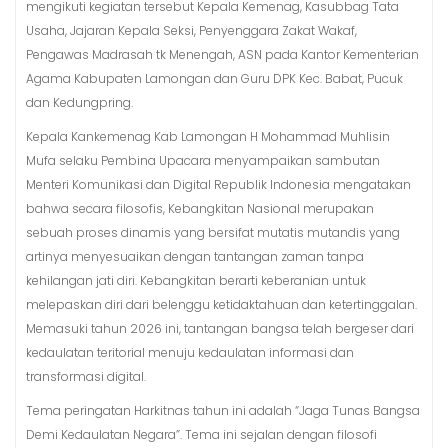
mengikuti kegiatan tersebut Kepala Kemenag, Kasubbag Tata
Usaha, Jajaran Kepala Seksi, Penyenggara Zakat Wakaf,
Pengawas Madrasah tk Menengah, ASN pada Kantor Kementerian
Agama Kabupaten Lamongan dan Guru DPK Kec. Babat, Pucuk
dan Kedungpring.
Kepala Kankemenag Kab Lamongan H Mohammad Muhlisin
Mufa selaku Pembina Upacara menyampaikan sambutan
Menteri Komunikasi dan Digital Republik Indonesia mengatakan
bahwa secara filosofis, Kebangkitan Nasional merupakan
sebuah proses dinamis yang bersifat mutatis mutandis yang
artinya menyesuaikan dengan tantangan zaman tanpa
kehilangan jati diri. Kebangkitan berarti keberanian untuk
melepaskan diri dari belenggu ketidaktahuan dan ketertinggalan.
Memasuki tahun 2026 ini, tantangan bangsa telah bergeser dari
kedaulatan teritorial menuju kedaulatan informasi dan
transformasi digital.
Tema peringatan Harkitnas tahun ini adalah “Jaga Tunas Bangsa
Demi Kedaulatan Negara”. Tema ini sejalan dengan filosofi