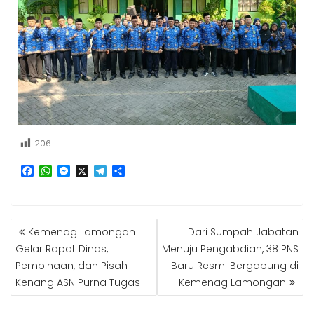
206
F
W
M
X
T
S
a
h
e
e
h
c
a
s
l
a
e
t
s
e
r
b
s
e
g
e
NAVIGASI
Kemenag Lamongan
Dari Sumpah Jabatan
o
A
n
r
POS
o
p
g
a
Gelar Rapat Dinas,
Menuju Pengabdian, 38 PNS
k
p
e
m
Pembinaan, dan Pisah
Baru Resmi Bergabung di
r
Kenang ASN Purna Tugas
Kemenag Lamongan