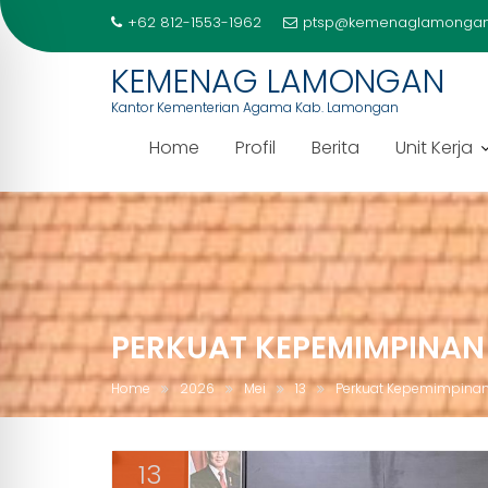
+62 812-1553-1962
ptsp@kemenaglamongan
KEMENAG LAMONGAN
Kantor Kementerian Agama Kab. Lamongan
Home
Profil
Berita
Unit Kerja
Skip
to
content
PERKUAT KEPEMIMPINA
Home
2026
Mei
13
Perkuat Kepemimpinan
13