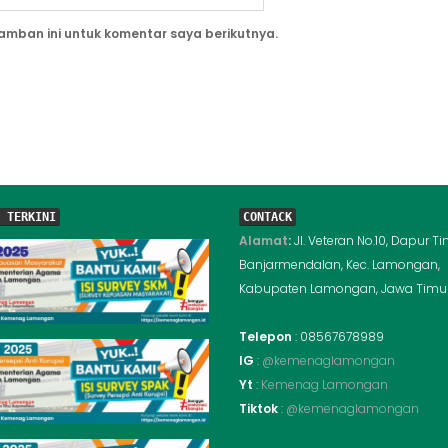
amban ini untuk komentar saya berikutnya.
 TERKINI
CONTACK
Alamat
:
Jl. Veteran No.10, Dapur Ti
Banjarmendalan, Kec. Lamongan,
Kabupaten Lamongan, Jawa Timur
Telepon
: 08567678989
IG
:
@kemenaglamongan
Yt
:
Kemenag Lamongan
Tiktok
:
@kemenaglamongan