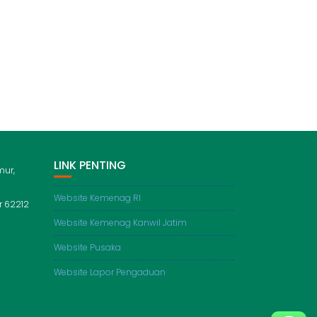
LINK PENTING
mur,
Website Kemenag RI
 62212
Website Kemenag Kanwil Jatim
Website Pusaka
Website Lapor Pengaduan