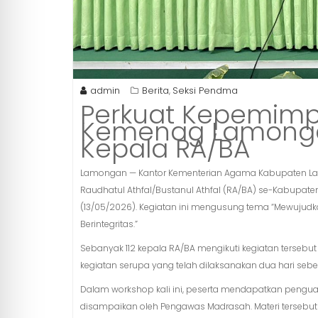
admin
Berita
Seksi Pendma
,
Perkuat Kepemimp
Kemenag Lamonga
Kepala RA/BA
Lamongan — Kantor Kementerian Agama Kabupaten L
Raudhatul Athfal/Bustanul Athfal (RA/BA) se-Kabup
(13/05/2026). Kegiatan ini mengusung tema “Mewujudka
Berintegritas.”
Sebanyak 112 kepala RA/BA mengikuti kegiatan tersebu
kegiatan serupa yang telah dilaksanakan dua hari se
Dalam workshop kali ini, peserta mendapatkan pengua
disampaikan oleh Pengawas Madrasah. Materi terseb