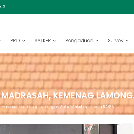
.id
PPID
SATKER
Pengaduan
Survey
N MADRASAH, KEMENAG LAMONG
 Madrasah, Kemenag Lamongan Gelar Workshop Kepala RA/BA