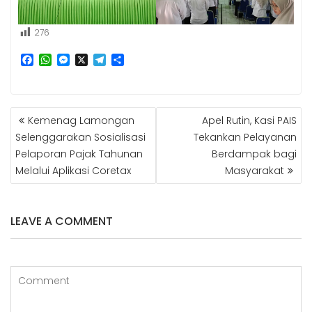
276
F
W
M
X
T
S
a
h
e
e
h
c
a
s
l
a
e
t
s
e
r
b
s
e
g
e
NAVIGASI
Kemenag Lamongan
Apel Rutin, Kasi PAIS
o
A
n
r
POS
o
p
g
a
Selenggarakan Sosialisasi
Tekankan Pelayanan
k
p
e
m
Pelaporan Pajak Tahunan
Berdampak bagi
r
Melalui Aplikasi Coretax
Masyarakat
LEAVE A COMMENT