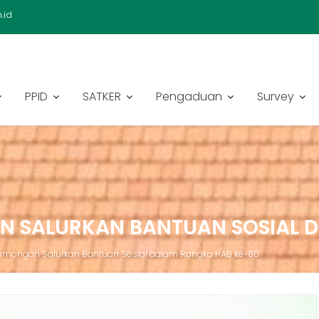
.id
PPID
SATKER
Pengaduan
Survey
 SALURKAN BANTUAN SOSIAL D
amongan Salurkan Bantuan Sosial dalam Rangka HAB ke-80