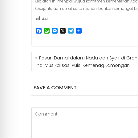
Kegiatan ini menjadi wujud komitmen Kementerian 
kesejahteraan umat serta menumbuhkan semangat ber
441
F
W
M
X
T
S
a
h
e
e
h
c
a
s
l
a
e
t
s
e
r
b
s
e
g
e
NAVIGASI
Pesan Damai dalam Nada dan Syair di Gran
o
A
n
r
POS
o
p
g
a
Final Musikalisasi Puisi Kemenag Lamongan
k
p
e
m
r
LEAVE A COMMENT