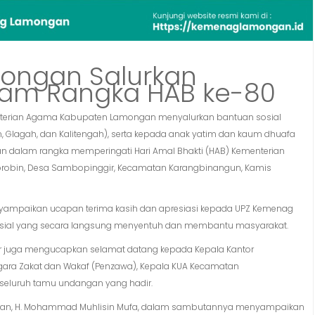
ongan Salurkan
lam Rangka HAB ke-80
nterian Agama Kabupaten Lamongan menyalurkan bantuan sosial
Glagah, dan Kalitengah), serta kepada anak yatim dan kaum dhuafa
an dalam rangka memperingati Hari Amal Bhakti (HAB) Kementerian
orobin, Desa Sambopinggir, Kecamatan Karangbinangun, Kamis
mpaikan ucapan terima kasih dan apresiasi kepada UPZ Kemenag
osial yang secara langsung menyentuh dan membantu masyarakat.
r juga mengucapkan selamat datang kepada Kepala Kantor
ra Zakat dan Wakaf (Penzawa), Kepala KUA Kecamatan
 seluruh tamu undangan yang hadir.
gan, H. Mohammad Muhlisin Mufa, dalam sambutannya menyampaikan