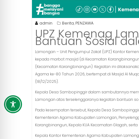
admin
Berita
PENZAWA
,
UPZ Kemenag Lam
Bantuan Sosial da
Lamongan – Unit Pengumpul Zakat (UPZ) Kantor Keme
kepada marbot masjid (di Kecamatan Karangbinangun, 
(Kecamatan Karangbinangun). Kegiatan ini dilaksanak
Agama ke-80 Tahun 2026, bertempat di Masjid Al Muq
(18/12/2025).
Kepala Desa Sambopinggir dalam sambutannya menya
Lamongan atas terselenggaranya kegiatan bantuan s
Pada kesempatan tersebut, Kepala Desa Sambopinggi
Kementerian Agama Kabupaten Lamongan, Penyelengga
Karangbinangun, Kepala KUA Kecamatan Glagah, serta
Kepala Kantor Kementerian Agama Kabupaten Lamon