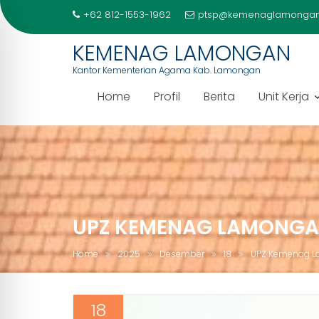
+62 812-1553-1962
ptsp@kemenaglamongan
KEMENAG LAMONGAN
Kantor Kementerian Agama Kab. Lamongan
Home
Profil
Berita
Unit Kerja
Skip
to
content
UPZ KEMENAG LAMONGAN
Home
2025
Desember
18
UPZ Kemenag L
18