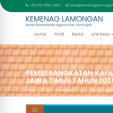
+62 812-1553-1962
ptsp@kemenaglamongan
KEMENAG LAMONGAN
Kantor Kementerian Agama Kab. Lamongan
Home
Profil
Berita
Unit Kerja
Skip
to
content
PEMBERANGKATAN KAFIL
JAWA TIMUR TAHUN 202
Home
2025
September
10
Pemberangkata
10