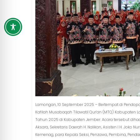
Lamongan, 10 September 2025 – Bertempat di Pendopo
Kafilah Musabaqah Tilawatil Qur’an (MTQ) Kabupaten L
Tahun 2025 di Kabupaten Jember. Acara tersebut dihadi
Aksara, Sekretaris Daerah H. Nalikan, Asisten I H. Jok
Kemenag, para Kepala Seksi, Penzawa, Pembina, Pend