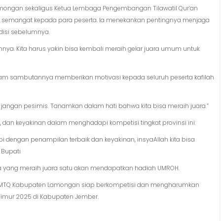
mongan sekaligus Ketua Lembaga Pengembangan Tilawatil Qur’an
an semangat kepada para peserta. Ia menekankan pentingnya menjaga
disi sebelumnya.
mnya. Kita harus yakin bisa kembali meraih gelar juara umum untuk
alam sambutannya memberikan motivasi kepada seluruh peserta kafilah
jangan pesimis. Tanamkan dalam hati bahwa kita bisa meraih juara.”
, dan keyakinan dalam menghadapi kompetisi tingkat provinsi ini:
 dengan penampilan terbaik dan keyakinan, insyaAllah kita bisa
 Bupati
ta yang meraih juara satu akan mendapatkan hadiah UMROH.
ah MTQ Kabupaten Lamongan siap berkompetisi dan mengharumkan
 Timur 2025 di Kabupaten Jember.