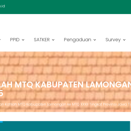
.id
PPID
SATKER
Pengaduan
Survey
AH MTQ KABUPATEN LAMONGAN K
5
n Kafilah MTQ Kabupaten Lamongan ke MTQ XXXII Tingkat Provinsi Jawa 