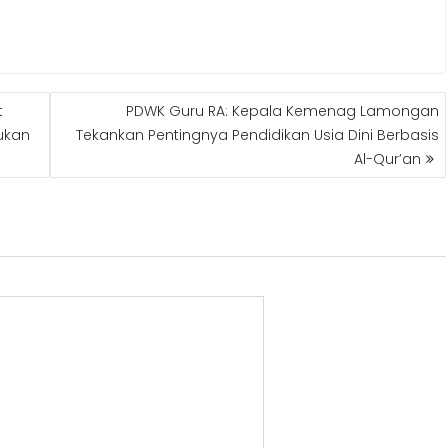
t
PDWK Guru RA: Kepala Kemenag Lamongan
ukan
Tekankan Pentingnya Pendidikan Usia Dini Berbasis
Al-Qur’an