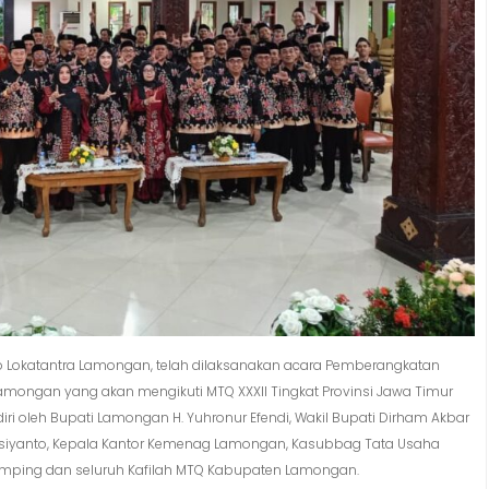
 Lokatantra Lamongan, telah dilaksanakan acara Pemberangkatan
amongan yang akan mengikuti MTQ XXXII Tingkat Provinsi Jawa Timur
ri oleh Bupati Lamongan H. Yuhronur Efendi, Wakil Bupati Dirham Akbar
o Nursiyanto, Kepala Kantor Kemenag Lamongan, Kasubbag Tata Usaha
amping dan seluruh Kafilah MTQ Kabupaten Lamongan.