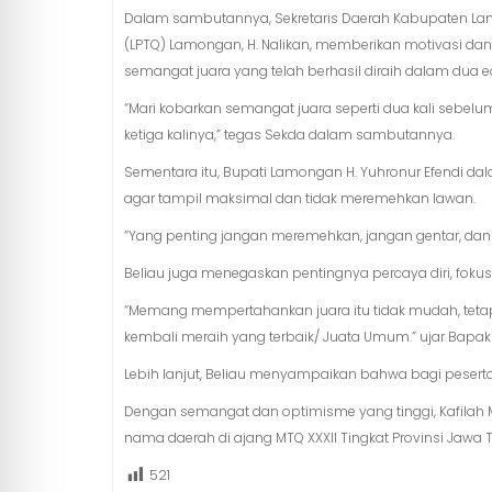
Dalam sambutannya, Sekretaris Daerah Kabupaten La
(LPTQ) Lamongan, H. Nalikan, memberikan motivasi d
semangat juara yang telah berhasil diraih dalam dua e
“Mari kobarkan semangat juara seperti dua kali sebelu
ketiga kalinya,” tegas Sekda dalam sambutannya.
Sementara itu, Bupati Lamongan H. Yuhronur Efendi d
agar tampil maksimal dan tidak meremehkan lawan.
“Yang penting jangan meremehkan, jangan gentar, dan 
Beliau juga menegaskan pentingnya percaya diri, fokus
“Memang mempertahankan juara itu tidak mudah, tetapi
kembali meraih yang terbaik/ Juata Umum.” ujar Bapak
Lebih lanjut, Beliau menyampaikan bahwa bagi peser
Dengan semangat dan optimisme yang tinggi, Kafil
nama daerah di ajang MTQ XXXII Tingkat Provinsi Jawa
521