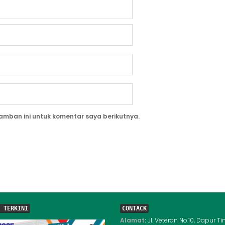
amban ini untuk komentar saya berikutnya.
 TERKINI
CONTACK
Alamat
:
Jl. Veteran No.10, Dapur Ti