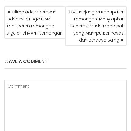
e
t
s
e
r
b
s
e
g
e
NAVIGASI
Olimpiade Madrasah
OMI Jenjang MI Kabupaten
o
A
n
r
POS
o
p
g
a
Indonesia Tingkat MA
Lamongan: Menyiapkan
k
p
e
m
Kabupaten Lamongan
Generasi Muda Madrasah
r
Digelar di MAN 1 Lamongan
yang Mampu Berinovasi
dan Berdaya Saing
LEAVE A COMMENT