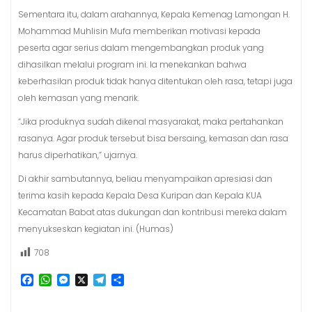
Sementara itu, dalam arahannya, Kepala Kemenag Lamongan H.
Mohammad Muhlisin Mufa memberikan motivasi kepada
peserta agar serius dalam mengembangkan produk yang
dihasilkan melalui program ini. Ia menekankan bahwa
keberhasilan produk tidak hanya ditentukan oleh rasa, tetapi juga
oleh kemasan yang menarik.
“Jika produknya sudah dikenal masyarakat, maka pertahankan
rasanya. Agar produk tersebut bisa bersaing, kemasan dan rasa
harus diperhatikan,” ujarnya.
Di akhir sambutannya, beliau menyampaikan apresiasi dan
terima kasih kepada Kepala Desa Kuripan dan Kepala KUA
Kecamatan Babat atas dukungan dan kontribusi mereka dalam
menyukseskan kegiatan ini. (Humas)
708
F
W
M
X
T
S
a
h
e
e
h
c
a
s
l
a