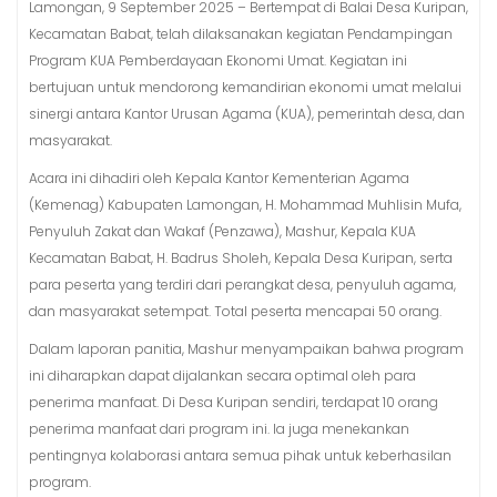
Lamongan, 9 September 2025 – Bertempat di Balai Desa Kuripan,
Kecamatan Babat, telah dilaksanakan kegiatan Pendampingan
Program KUA Pemberdayaan Ekonomi Umat. Kegiatan ini
bertujuan untuk mendorong kemandirian ekonomi umat melalui
sinergi antara Kantor Urusan Agama (KUA), pemerintah desa, dan
masyarakat.
Acara ini dihadiri oleh Kepala Kantor Kementerian Agama
(Kemenag) Kabupaten Lamongan, H. Mohammad Muhlisin Mufa,
Penyuluh Zakat dan Wakaf (Penzawa), Mashur, Kepala KUA
Kecamatan Babat, H. Badrus Sholeh, Kepala Desa Kuripan, serta
para peserta yang terdiri dari perangkat desa, penyuluh agama,
dan masyarakat setempat. Total peserta mencapai 50 orang.
Dalam laporan panitia, Mashur menyampaikan bahwa program
ini diharapkan dapat dijalankan secara optimal oleh para
penerima manfaat. Di Desa Kuripan sendiri, terdapat 10 orang
penerima manfaat dari program ini. Ia juga menekankan
pentingnya kolaborasi antara semua pihak untuk keberhasilan
program.