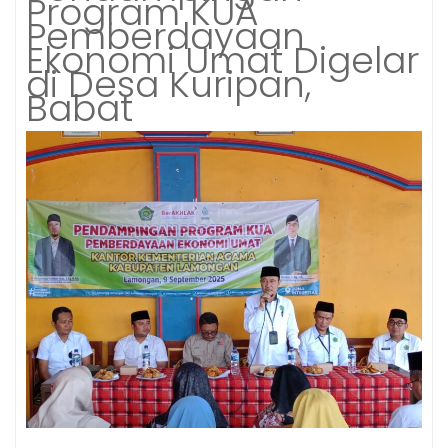
Program KUA
Pemberdayaan
Ekonomi Umat Digelar
di Desa Kuripan,
Babat