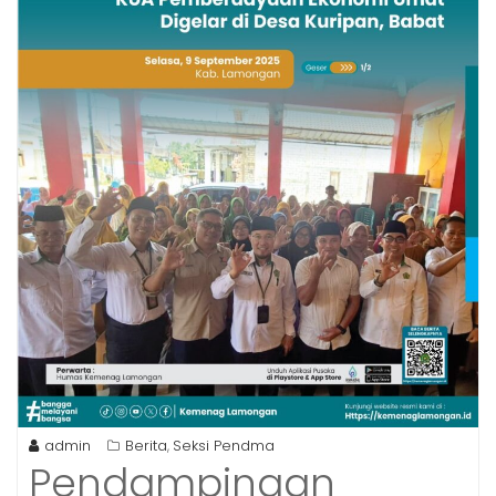
admin
Berita
Seksi Pendma
,
Pendampingan