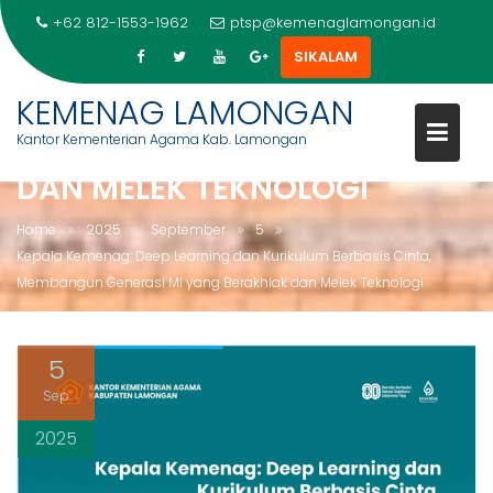
+62 812-1553-1962
ptsp@kemenaglamongan.id
KEPALA KEMENAG: DEEP
SIKALAM
LEARNING DAN KURIKULUM
Skip
KEMENAG LAMONGAN
BERBASIS CINTA, MEMBANGUN
to
Kantor Kementerian Agama Kab. Lamongan
GENERASI MI YANG BERAKHLAK
content
DAN MELEK TEKNOLOGI
Home
2025
September
5
Kepala Kemenag: Deep Learning dan Kurikulum Berbasis Cinta,
Membangun Generasi MI yang Berakhlak dan Melek Teknologi
5
Sep
2025