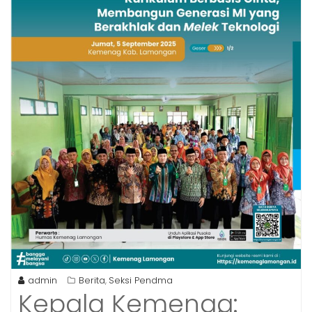
admin
Berita
Seksi Pendma
,
Kepala Kemenag: