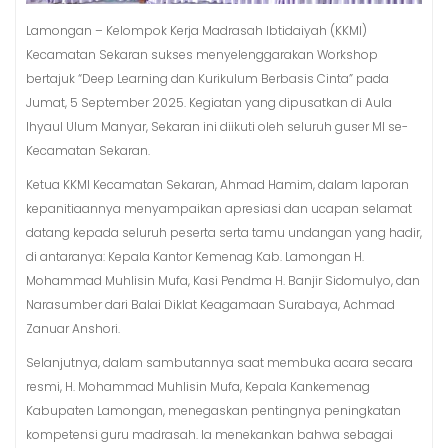
Lamongan – Kelompok Kerja Madrasah Ibtidaiyah (KKMI)
Kecamatan Sekaran sukses menyelenggarakan Workshop
bertajuk “Deep Learning dan Kurikulum Berbasis Cinta” pada
Jumat, 5 September 2025. Kegiatan yang dipusatkan di Aula
Ihyaul Ulum Manyar, Sekaran ini diikuti oleh seluruh guser MI se-
Kecamatan Sekaran.
Ketua KKMI Kecamatan Sekaran, Ahmad Hamim, dalam laporan
kepanitiaannya menyampaikan apresiasi dan ucapan selamat
datang kepada seluruh peserta serta tamu undangan yang hadir,
di antaranya: Kepala Kantor Kemenag Kab. Lamongan H.
Mohammad Muhlisin Mufa, Kasi Pendma H. Banjir Sidomulyo, dan
Narasumber dari Balai Diklat Keagamaan Surabaya, Achmad
Zanuar Anshori.
Selanjutnya, dalam sambutannya saat membuka acara secara
resmi, H. Mohammad Muhlisin Mufa, Kepala Kankemenag
Kabupaten Lamongan, menegaskan pentingnya peningkatan
kompetensi guru madrasah. Ia menekankan bahwa sebagai