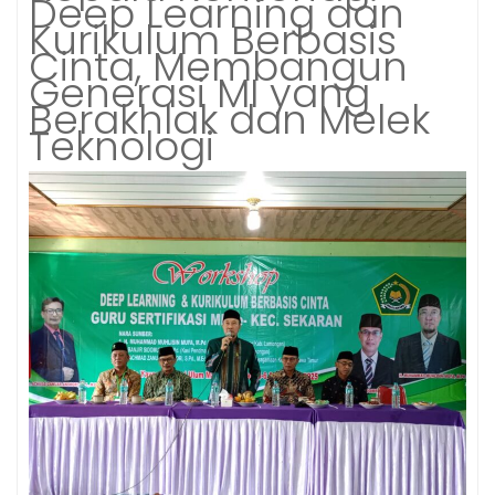
Deep Learning dan
Kurikulum Berbasis
Cinta, Membangun
Generasi MI yang
Berakhlak dan Melek
Teknologi