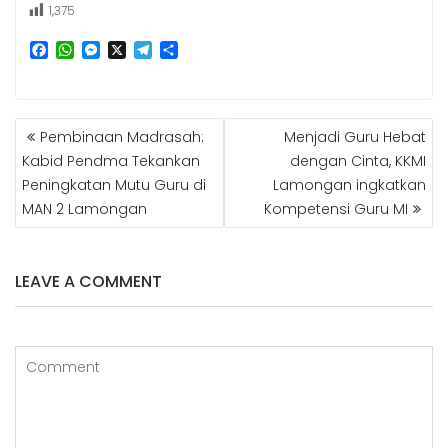
1,375
F
W
M
X
T
S
a
h
e
e
h
c
a
s
l
a
e
t
s
e
r
b
s
e
g
e
NAVIGASI
Pembinaan Madrasah:
Menjadi Guru Hebat
o
A
n
r
POS
o
p
g
a
Kabid Pendma Tekankan
dengan Cinta, KKMI
k
p
e
m
Peningkatan Mutu Guru di
Lamongan ingkatkan
r
MAN 2 Lamongan
Kompetensi Guru MI
LEAVE A COMMENT