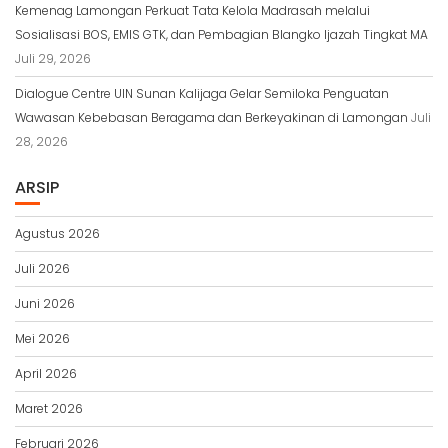
Kemenag Lamongan Perkuat Tata Kelola Madrasah melalui
Sosialisasi BOS, EMIS GTK, dan Pembagian Blangko Ijazah Tingkat MA
Juli 29, 2026
Dialogue Centre UIN Sunan Kalijaga Gelar Semiloka Penguatan
Wawasan Kebebasan Beragama dan Berkeyakinan di Lamongan
Juli
28, 2026
ARSIP
Agustus 2026
Juli 2026
Juni 2026
Mei 2026
April 2026
Maret 2026
Februari 2026