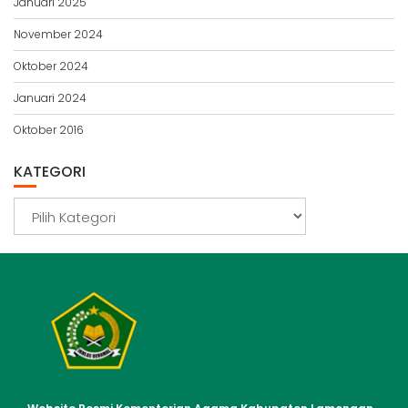
Januari 2025
November 2024
Oktober 2024
Januari 2024
Oktober 2016
KATEGORI
Kategori