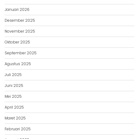
Januari 2026
Desember 2025
November 2025
Oktober 2025
September 2025
Agustus 2025
Juli 2025
Juni 2025
Mei 2025
April 2025
Maret 2025
Februari 2025