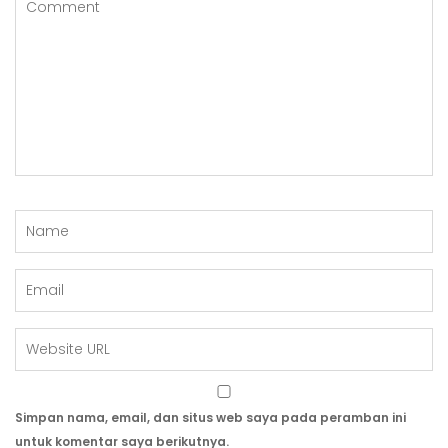
Simpan nama, email, dan situs web saya pada peramban ini
untuk komentar saya berikutnya.