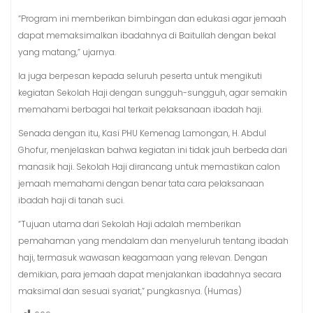
“Program ini memberikan bimbingan dan edukasi agar jemaah
dapat memaksimalkan ibadahnya di Baitullah dengan bekal
yang matang,” ujarnya.
Ia juga berpesan kepada seluruh peserta untuk mengikuti
kegiatan Sekolah Haji dengan sungguh-sungguh, agar semakin
memahami berbagai hal terkait pelaksanaan ibadah haji.
Senada dengan itu, Kasi PHU Kemenag Lamongan, H. Abdul
Ghofur, menjelaskan bahwa kegiatan ini tidak jauh berbeda dari
manasik haji. Sekolah Haji dirancang untuk memastikan calon
jemaah memahami dengan benar tata cara pelaksanaan
ibadah haji di tanah suci.
“Tujuan utama dari Sekolah Haji adalah memberikan
pemahaman yang mendalam dan menyeluruh tentang ibadah
haji, termasuk wawasan keagamaan yang relevan. Dengan
demikian, para jemaah dapat menjalankan ibadahnya secara
maksimal dan sesuai syariat,” pungkasnya. (Humas)