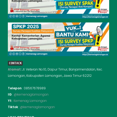
CONTACK
Alamat
:
Jl. Veteran No.10, Dapur Timur, Banjarmendalan, Kec.
Lamongan, Kabupaten Lamongan, Jawa Timur 62212
Telepon
: 08567678989
IG
:
@kemenaglamongan
Yt
:
Kemenag Lamongan
Tiktok
:
@kemenaglamongan