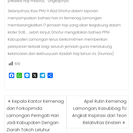
predikat haji mabrur, ” ungkapnya.
Selanjutnya, Kasi PHU H Abd Ghofur dalam laporan
menyampaikan bahwa hari ini Kemenag Lamongan
memberangkatkan 17 jemaah haji yang akan tergabung dalam
kloter SUB…….Lebih lanjut, Ghofur mengatakan bahwa PPIH
Kabupaten Lamongan terus berkomitmen memberikan
pelayanan terbaik bagi seluruh jemaah guna mendukung
kelancaran dan kekhusyuan ibadah haji tahun ini. (Humas)
619
F
W
M
X
T
S
a
h
e
e
h
c
a
s
l
a
e
t
s
e
r
b
s
e
g
e
NAVIGASI
Kepala Kantor Kemenag
Apel Rutin Kemenag
o
A
n
r
POS
o
p
g
a
dan Forkopimda
Lamongan, Kasubbag TU
k
p
e
m
Lamongan Peringati Hari
Angkat Inspirasi dari Teori
r
Jadi Kabupaten Dengan
Relativitas Einstein
Ziarah Tokoh Leluhur