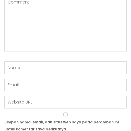
Simpan nama, email, dan situs web saya pada peramban ini
untuk komentar saya berikutnya.