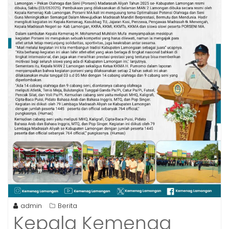
admin
Berita
Kepala Kemenag