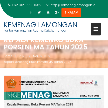
+62 812-1553-1962
ptsp@kemenaglamongan.id
SIKALAM
Skip
KEMENAG LAMONGAN
to
Kantor Kementerian Agama Kab. Lamongan
content
KEPALA KEMENAG BUKA
PORSENI MA TAHUN 2025
Home
2025
Mei
3
Kepala Kemenag Buka Porseni MA Tahun 2025
3
Mei
2025