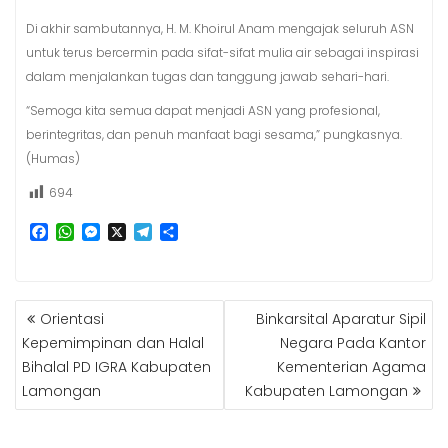
Di akhir sambutannya, H. M. Khoirul Anam mengajak seluruh ASN
untuk terus bercermin pada sifat-sifat mulia air sebagai inspirasi
dalam menjalankan tugas dan tanggung jawab sehari-hari.
“Semoga kita semua dapat menjadi ASN yang profesional,
berintegritas, dan penuh manfaat bagi sesama,” pungkasnya.
(Humas)
694
F
W
M
X
T
S
a
h
e
e
h
c
a
s
l
a
e
t
s
e
r
b
s
e
g
e
NAVIGASI
Orientasi
Binkarsital Aparatur Sipil
o
A
n
r
POS
o
p
g
a
Kepemimpinan dan Halal
Negara Pada Kantor
k
p
e
m
Bihalal PD IGRA Kabupaten
Kementerian Agama
r
Lamongan
Kabupaten Lamongan