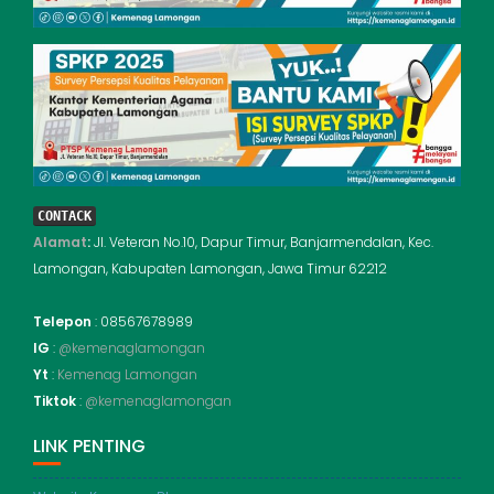
CONTACK
Alamat
:
Jl. Veteran No.10, Dapur Timur, Banjarmendalan, Kec.
Lamongan, Kabupaten Lamongan, Jawa Timur 62212
Telepon
: 08567678989
IG
:
@kemenaglamongan
Yt
:
Kemenag Lamongan
Tiktok
:
@kemenaglamongan
LINK PENTING