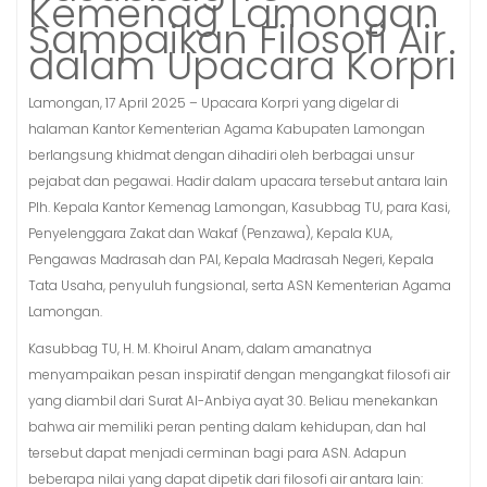
Kemenag Lamongan
Sampaikan Filosofi Air
dalam Upacara Korpri
Lamongan, 17 April 2025 – Upacara Korpri yang digelar di
halaman Kantor Kementerian Agama Kabupaten Lamongan
berlangsung khidmat dengan dihadiri oleh berbagai unsur
pejabat dan pegawai. Hadir dalam upacara tersebut antara lain
Plh. Kepala Kantor Kemenag Lamongan, Kasubbag TU, para Kasi,
Penyelenggara Zakat dan Wakaf (Penzawa), Kepala KUA,
Pengawas Madrasah dan PAI, Kepala Madrasah Negeri, Kepala
Tata Usaha, penyuluh fungsional, serta ASN Kementerian Agama
Lamongan.
Kasubbag TU, H. M. Khoirul Anam, dalam amanatnya
menyampaikan pesan inspiratif dengan mengangkat filosofi air
yang diambil dari Surat Al-Anbiya ayat 30. Beliau menekankan
bahwa air memiliki peran penting dalam kehidupan, dan hal
tersebut dapat menjadi cerminan bagi para ASN. Adapun
beberapa nilai yang dapat dipetik dari filosofi air antara lain: