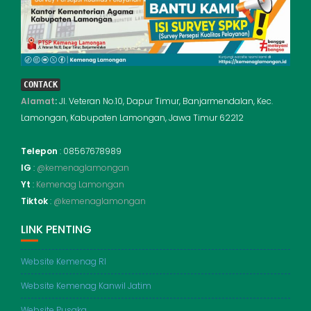
CONTACK
Alamat
:
Jl. Veteran No.10, Dapur Timur, Banjarmendalan, Kec.
Lamongan, Kabupaten Lamongan, Jawa Timur 62212
Telepon
: 08567678989
IG
:
@kemenaglamongan
Yt
:
Kemenag Lamongan
Tiktok
:
@kemenaglamongan
LINK PENTING
Website Kemenag RI
Website Kemenag Kanwil Jatim
Website Pusaka