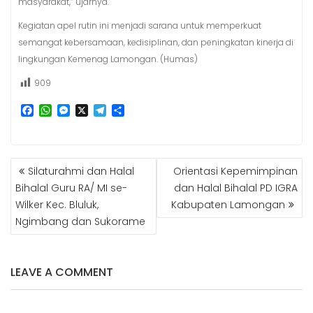
masyarakat,” ujarnya.
Kegiatan apel rutin ini menjadi sarana untuk memperkuat
semangat kebersamaan, kedisiplinan, dan peningkatan kinerja di
lingkungan Kemenag Lamongan. (Humas)
909
F
W
M
X
T
S
a
h
e
e
h
c
a
s
l
a
e
t
s
e
r
b
s
e
g
e
NAVIGASI
Silaturahmi dan Halal
Orientasi Kepemimpinan
o
A
n
r
POS
o
p
g
a
Bihalal Guru RA/ MI se-
dan Halal Bihalal PD IGRA
k
p
e
m
Wilker Kec. Bluluk,
Kabupaten Lamongan
r
Ngimbang dan Sukorame
LEAVE A COMMENT