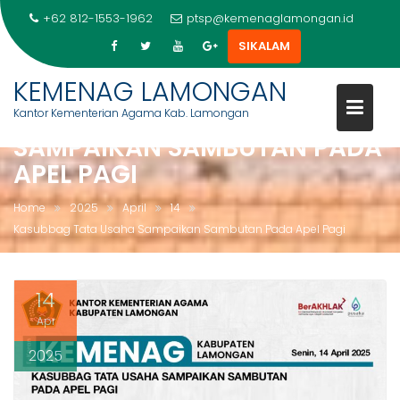
+62 812-1553-1962
ptsp@kemenaglamongan.id
SIKALAM
Skip
KEMENAG LAMONGAN
to
KASUBBAG TATA USAHA
Kantor Kementerian Agama Kab. Lamongan
content
SAMPAIKAN SAMBUTAN PADA
APEL PAGI
Home
2025
April
14
Kasubbag Tata Usaha Sampaikan Sambutan Pada Apel Pagi
14
Apr
2025