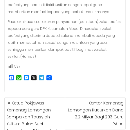
profesi yang harus didistribusikan dengan tepat guna
memberikan manfaat kepada yang berhak menerimanya.
Pada akhir acara, dilakukan penyerahan (penitipan) zakat profesi
kepada para guru DPK Kecamatan Modo. Diharapkan, zakat
profesi yang diterima dapat disalurkan kembali kepada yang
lebih membutuhkan sesuai dengan ketentuan yang ada,
sehingga memberikan dampak positif bagi masyarakat
sekitar. (Humas)
537
F
W
M
X
T
S
a
h
e
e
h
c
a
s
l
a
e
t
s
e
r
b
s
e
g
e
NAVIGASI
Ketua Pokjawas
Kantor Kemenag
o
A
n
r
POS
o
p
g
a
Kemenag Lamongan
Lamongan Kucurkan Dana
k
p
e
m
Sampaikan Tausyiah
2.2 Milyar Bagi 293 Guru
r
Kultum Bulan Suci
PAI