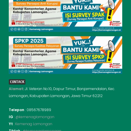
CONTACK
Alamat
:
Jl. Veteran No.10, Dapur Timur, Banjarmendalan, Kec.
Lamongan, Kabupaten Lamongan, Jawa Timur 62212
Telepon
: 08567678989
IG
:
@kemenaglamongan
Yt
:
Kemenag Lamongan
Tiktok
:
@kemenaglamongan