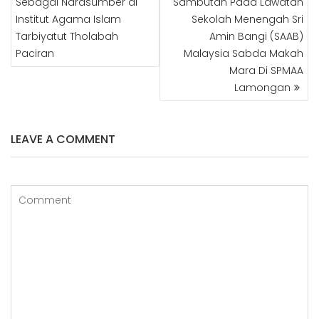
Sebagai Narasumber di
Sambutan Pada Lawatan
k
p
e
m
Institut Agama Islam
Sekolah Menengah Sri
r
Tarbiyatut Tholabah
Amin Bangi (SAAB)
Paciran
Malaysia Sabda Makah
Mara Di SPMAA
Lamongan
LEAVE A COMMENT