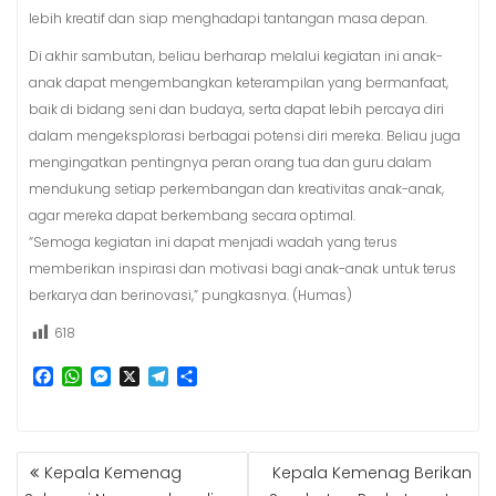
lebih kreatif dan siap menghadapi tantangan masa depan.
Di akhir sambutan, beliau berharap melalui kegiatan ini anak-
anak dapat mengembangkan keterampilan yang bermanfaat,
baik di bidang seni dan budaya, serta dapat lebih percaya diri
dalam mengeksplorasi berbagai potensi diri mereka. Beliau juga
mengingatkan pentingnya peran orang tua dan guru dalam
mendukung setiap perkembangan dan kreativitas anak-anak,
agar mereka dapat berkembang secara optimal.
“Semoga kegiatan ini dapat menjadi wadah yang terus
memberikan inspirasi dan motivasi bagi anak-anak untuk terus
berkarya dan berinovasi,” pungkasnya. (Humas)
618
F
W
M
X
T
S
a
h
e
e
h
c
a
s
l
a
e
t
s
e
r
b
s
e
g
e
NAVIGASI
Kepala Kemenag
Kepala Kemenag Berikan
o
A
n
r
POS
o
p
g
a