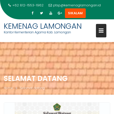
+62 812-1553-1962
ptsp@kemenaglamongan.id
SIKALAM
KEMENAG LAMONGAN
Kantor Kementerian Agama Kab. Lamongan
Skip
to
content
SELAMAT DATANG
Home
Selamat datang