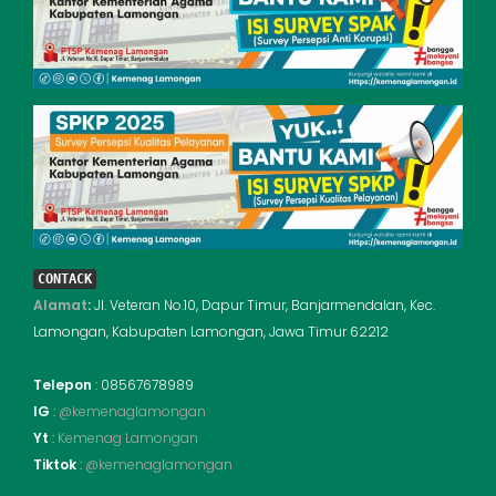
CONTACK
Alamat
:
Jl. Veteran No.10, Dapur Timur, Banjarmendalan, Kec.
Lamongan, Kabupaten Lamongan, Jawa Timur 62212
Telepon
: 08567678989
IG
:
@kemenaglamongan
Yt
:
Kemenag Lamongan
Tiktok
:
@kemenaglamongan